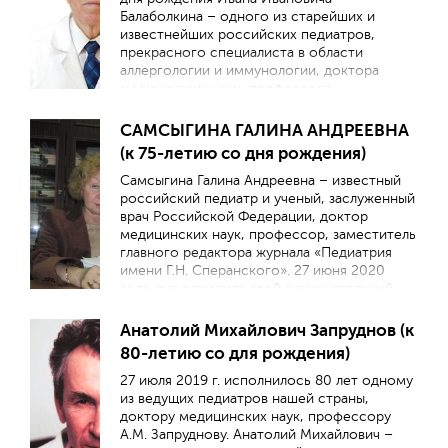
Балаболкина – одного из старейших и
известнейших российских педиатров,
прекрасного специалиста в области
аллергологии и иммунологии, доктора
медицинских наук, профессора,
заслуженного деятеля науки Российской
Федерации, члена-корреспондента РАН.
САМСЫГИНА ГАЛИНА АНДРЕЕВНА
(к 75-летию со дня рождения)
Отправить
Самсыгина Галина Андреевна – известный
российский педиатр и ученый, заслуженный
врач Российской Федерации, доктор
медицинских наук, профессор, заместитель
главного редактора журнала «Педиатрия
имени Г.Н. Сперанского». 27 июня 2020
года она отметила свой знаменательный
юбилей.
Анатолий Михайлович Запруднов (к
80-летию со для рождения)
27 июля 2019 г. исполнилось 80 лет одному
из ведущих педиатров нашей страны,
доктору медицинских наук, профессору
A.M. Запруднову. Анатолий Михайлович –