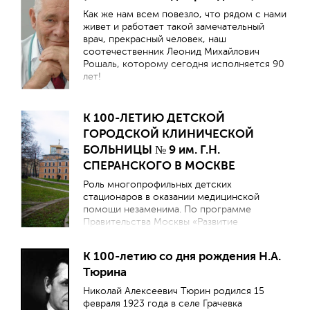
18 июля 2023 г. педиатры России отмечают
Как же нам всем повезло, что рядом с нами
юбилей выдающегося ученого-педиатра
живет и работает такой замечательный
современности, Заслуженного деятеля
врач, прекрасный человек, наш
науки РФ, лауреата премии Правительства
соотечественник Леонид Михайлович
РФ в области науки и техники, Президента
Рошаль, которому сегодня исполняется 90
Союза педиатров России, академика РАН,
лет!
профессора Лейлы Сеймуровны
Намазовой-Барановой.
К 100-ЛЕТИЮ ДЕТСКОЙ
ГОРОДСКОЙ КЛИНИЧЕСКОЙ
БОЛЬНИЦЫ № 9 им. Г.Н.
СПЕРАНСКОГО В МОСКВЕ
Роль многопрофильных детских
стационаров в оказании медицинской
помощи незаменима. По программе
Правительства Москвы «Развитие
здравоохранения города Москвы
(Столичное здравоохранение)» они
К 100-летию со дня рождения Н.А.
вовлечены в реализацию всех задач,
Тюрина
поставленных для достижения цели охраны
здоровья ребенка. В статье представлены
Николай Алексеевич Тюрин родился 15
основные вехи развития ГБУЗ «Детская
февраля 1923 года в селе Грачевка
городская клиническая больница № 9 им.