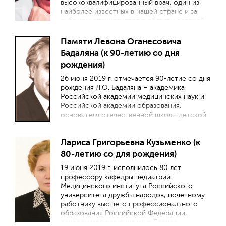
высококвалифицированный врач, один из
наиболее известных в нашей стране и за
рубежом специалистов в области детской
гастроэнтерологии, блестящий педагог и
лектор, посвятивший более 50 лет
Памяти Левона Оганесовича
развитию и осуществлению практической,
Бадаляна (к 90-летию со дня
образовательной и научно-
рождения)
исследовательской деятельности в области
здравоохранения.
26 июня 2019 г. отмечается 90-летие со дня
рождения Л.О. Бадаляна – академика
Российской академии медицинских наук и
Российской академии образования,
основателя отечественной школы детской
неврологии, учителя нескольких поколений
российских неврологов и педиатров.
Лариса Григорьевна Кузьменко (к
80-летию со для рождения)
19 июня 2019 г. исполнилось 80 лет
профессору кафедры педиатрии
Медицинского института Российского
университета дружбы народов, почетному
работнику высшего профессионального
образования Российской Федерации,
доктору медицинских наук Ларисе