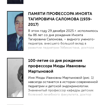
ПАМЯТИ ПРОФЕССОРА ИНОЯТА
ТАГИРОВИЧА САЛОМОВА (1939-
2017)
В этом году 29 декабря 2025 г. исполнилось
бы 86 лет со дня рождения Иноята
Тагировича Саломова, – видного ученого-
педиатра, внесшего большой вклад в
развитие педиатрии Узбекистана, доктора
медицинских наук, профессора, «Отличника
здравоохранения» Узбекистана.
100-летие со дня рождения
профессора Мюды Ивановны
Мартыновой
Имя Мюды Ивановны Мартыновой (рис. 1)
навсегда останется в истории современной
педиатрии и детской эндокринологии.
Знаменитый профессор кафедры детских
болезней лечебного факультета, доктор
медицинских наук, Заслуженный деятель
науки Российской Федерации, заведующая