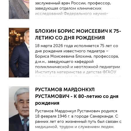
заслуженный врач России, профессор,
заведующая отделом клинических
исследований Федерального научно-
клинического центра детской гематологии,
онкологии и иммунологии им. Дмитрия
Рогачёва, главный редактор журнала
БЛОХИН БОРИС МОИСЕЕВИЧ К 75-
«Онкогематология», заслуженный врач РФ,
ЛЕТИЮ СО ДНЯ РОЖДЕНИЯ
заслуженный врач города Москвы
18 марта 2026 года исполняется 75 лет со
дня рождения известного педиатра –
Бориса Моисеевича Блохина, профессора,
д.м.н., заведующего кафедрой
поликлинической и неотложной педиатрии
Института материнства и детства ФГАОУ
ВО РНИМУ им. Н.И. Пирогова (Пироговский
Университет) МЗ РФ. В 2025 г. был удостоен
звания “Почетный заведующий кафедрой”.
РУСТАМОВ МАРДОНКУЛ
РУСТАМОВИЧ - К 80-летию со дня
рождения
Рустамов Мардонкул Рустамович родился
18 февраля 1946 г. в городе Самарканде. С
ранних лет его жизненный путь был связан с
медициной, трудом и служением людям.