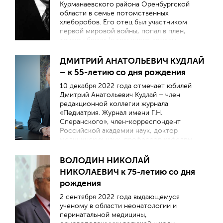
Курманаевского района Оренбургской
Г.Н. Сперанского Департамента
области в семье потомственных
Здравоохранения города Москвы»,
хлеборобов. Его отец был участником
крупнейшего столичного стационара.
первой мировой войны, попал в плен,
Больница прошла путь от Изолятора для
трижды бежал (в том числе дважды
беспризорных (первичного учреждения
неудачно), его ловили, били и вновь
социально-правовой охраны
отправляли в лагерь. Третий побег был
ДМИТРИЙ АНАТОЛЬЕВИЧ КУДЛАЙ
несовершеннолетних) до городского
успешным, и он вместе с двумя своими
многопрофильного консультативно-
– к 55-летию со дня рождения
товарищами, прорвался к передовой
диагностического центра, где
русской армии. После проверки и
10 декабря 2022 года отмечает юбилей
высокотехнологичную медицинскую
расследования он был отпущен домой.
Дмитрий Анатольевич Кудлай – член
помощь получают дети со всех регионов
редакционной коллегии журнала
России и зарубежья
«Педиатрия. Журнал имени Г.Н.
Сперанского», член-корреспондент
Российской академии наук, доктор
медицинских наук, профессор кафедры
фармакологии Института фармации ФГАОУ
ВО Первый МГМУ им. И.М. Сеченова
ВОЛОДИН НИКОЛАЙ
Минздрава России, ведущий научный
НИКОЛАЕВИЧ к 75-летию со дня
сотрудник ФГБУ «ГНЦ Институт
рождения
иммунологии» ФМБА России, вице-
президент АО «ГЕНЕРИУМ» по внедрению
2 сентября 2022 года выдающемуся
новых медицинских технологий.
ученому в области неонатологии и
перинатальной медицины,