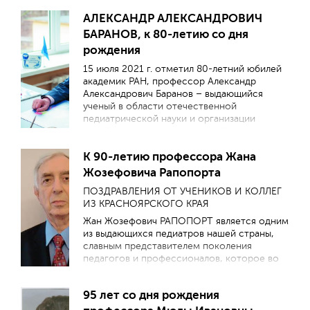
АЛЕКСАНДР АЛЕКСАНДРОВИЧ
БАРАНОВ, к 80-летию со дня
рождения
15 июля 2021 г. отметил 80-летний юбилей
академик РАН, профессор Александр
Александрович Баранов – выдающийся
ученый в области отечественной
педиатрической науки и организации
службы охраны здоровья детей,
талантливый педагог, крупный
К 90-летию профессора Жана
государственный и общественный деятель,
главный внештатный специалист-педиатр
Жозефовича Рапопорта
Минздрава РФ, Почетный президент Союза
ПОЗДРАВЛЕНИЯ ОТ УЧЕНИКОВ И КОЛЛЕГ
педиатров России.
ИЗ КРАСНОЯРСКОГО КРАЯ
А.А. Баранов родился в деревне Арзаматово
Жан Жозефович РАПОПОРТ является одним
Шаранского района Кировской (с 1960 г.
из выдающихся педиатров нашей страны,
Горьковской, ныне Нижегородской)
славным представителем поколения
области, где прошло его нелегкое военное
педагогов и профессионалов, которое во
и послевоенное детство. Его родители –
второй половине 20-го столетия создавало
сельские интеллигенты, труд которых
педиатрические школы с новыми
заслуживает глубокого уважения: папа
95 лет со дня рождения
клиническими подходами к оценке
Александр Иванович – фронтовик,
состояния здоровья, диагностики и лечения