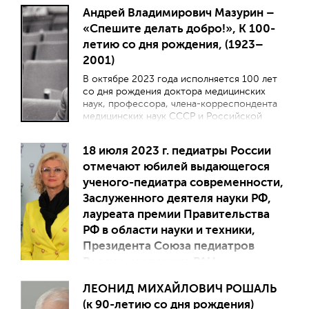
Петербургского государственного
Андрей Владимирович Мазурин –
педиатрического медицинского
«Спешите делать добро!», К 100-
университета.
летию со дня рождения, (1923–
2001)
В октябре 2023 года исполняется 100 лет
со дня рождения доктора медицинских
наук, профессора, члена-корреспондента
медицинских наук СССР и Российской
академии медицинских наук, лауреата
Государственной премии СССР,
18 июля 2023 г. педиатры России
заслуженного деятеля науки, ветерана
отмечают юбилей выдающегося
Великой Отечественной войны и нашего
Учителя – Андрея Владимировича Мазурина,
ученого-педиатра современности,
который с 1967 по 1989 гг. заведовал
Заслуженного деятеля науки РФ,
кафедрой пропедевтики детских болезней
лауреата премии Правительства
педиатрического факультета 2-го
Московского ордена Ленина
РФ в области науки и техники,
государственного медицинского института
Президента Союза педиатров
им. Н.И. Пирогова (2-й МОЛГМИ им. Н.И.
России, академика РАН,
Пирогова, ныне – РНИМУ им. Н.И.
профессора Лейлы Сеймуровны
Пирогова).
ЛЕОНИД МИХАЙЛОВИЧ РОШАЛЬ
Намазовой-Барановой.
(к 90-летию со дня рождения)