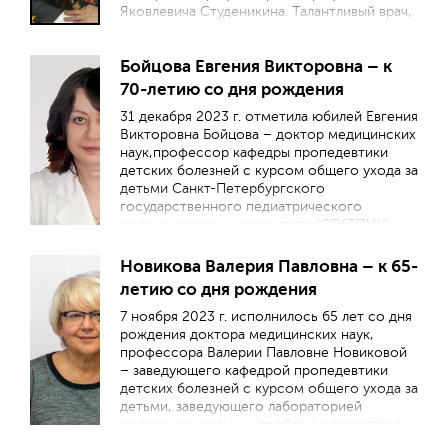
Яковлевича Студеникина. Талантливый врач,
ученый, организатор – его вклад в развитие
детского здравоохранения в Советском
Бойцова Евгения Викторовна – к
Союзе и Российской Федерации трудно
переоценить. Сегодня его ученики
70-летию со дня рождения
занимают руководящие посты в
31 декабря 2023 г. отметила юбилей Евгения
учреждениях Минздрава России, руководят
Викторовна Бойцова – доктор медицинских
кафедрами медицинских вузов, ведущими
наук,профессор кафедры пропедевтики
клиниками и лабораториями научно-
детских болезней с курсом общего ухода за
исследовательских институтов, являются
детьми Санкт-Петербургского
признанными авторитетами в области
государственного педиатрического
педиатрии
медицинского университета (СПбГПМУ),
член редакционного совета журнала
«Педиатрия. Журнал имени Г.Н.
Новикова Валерия Павловна – к 65-
Сперанского».
летию со дня рождения
7 ноября 2023 г. исполнилось 65 лет со дня
рождения доктора медицинских наук,
профессора Валерии Павловне Новиковой
– заведующего кафедрой пропедевтики
детских болезней с курсом общего ухода за
детьми, заведующего лабораторией
медико-социальных проблем в педиатрии
Научно-исследовательского центра Санкт-