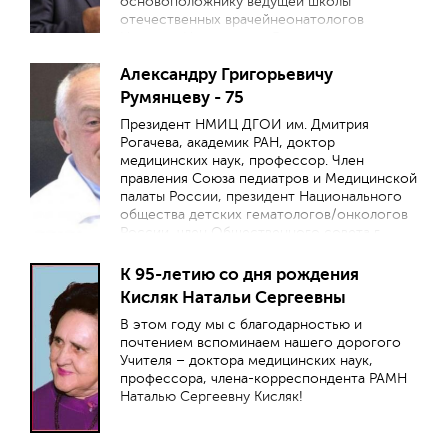
основоположнику ведущей школы
отечественных врачейнеонатологов
Николаю Николаевичу Володину –
заслуженному врачу России, академику
Александру Григорьевичу
РАН, доктору медицинских наук, лауреату
премии Правительства России и
Румянцеву - 75
многочисленных профессиональных наград
Президент НМИЦ ДГОИ им. Дмитрия
исполняется 75 лет.
Рогачева, академик РАН, доктор
медицинских наук, профессор. Член
правления Союза педиатров и Медицинской
палаты России, президент Национального
общества детских гематологов/онкологов
России, член Общественного совета г.
Москвы, международных организаций
педиатров, гематологов, онкологов.
К 95-летию со дня рождения
Депутат Государственной думы РФ с 2021 г.
Кисляк Натальи Сергеевны
В этом году мы с благодарностью и
почтением вспоминаем нашего дорогого
Учителя – доктора медицинских наук,
профессора, члена-корреспондента РАМН
Наталью Сергеевну Кисляк!