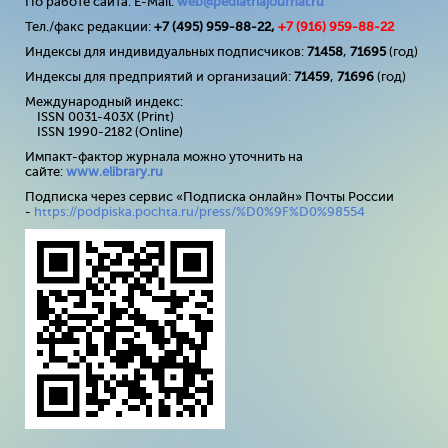
По работе сайта: E-Mail:
web@pediatriajournal.ru
Тел./факс редакции:
+7 (495) 959-88-22,
+7 (
916
) 959-88-22
Индексы для индивидуальных подписчиков:
71458
,
71695
(год)
Индексы для предприятий и организаций:
71459
,
71696
(год)
Международный индекс:
ISSN 0031-403X (Print)
ISSN 1990-2182 (Online)
Импакт-фактор журнала можно уточнить на
сайте:
www
.
elibrary
.
ru
Подписка через сервис «Подписка онлайн» Почты России
-
https://podpiska.pochta.ru/press/%D0%9F%D0%98554