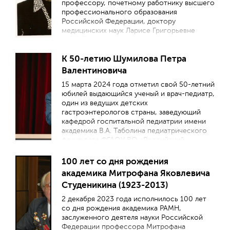
профессору, почетному работнику высшего
профессионального образования
Российской Федерации, доктору
медицинских наук Ларисе Григорьевне
Кузьменко.
К 50-летию Шумилова Петра
Валентиновича
15 марта 2024 года отметил свой 50-летний
юбилей выдающийся ученый и врач-педиатр,
один из ведущих детских
гастроэнтерологов страны, заведующий
кафедрой госпитальной педиатрии имени
академика В.А. Таболина педиатрического
факультета ФГАОУ ВО «Российский
национальный исследовательский
медицинский университет имени Н.И.
100 лет со дня рождения
Пирогова» Минздрава России, доктор
академика Митрофана Яковлевича
медицинских наук, профессор Шумилов
Студеникина (1923-2013)
Петр Валентинович.
2 декабря 2023 года исполнилось 100 лет
со дня рождения академика РАМН,
заслуженного деятеля науки Российской
Федерации профессора Митрофана