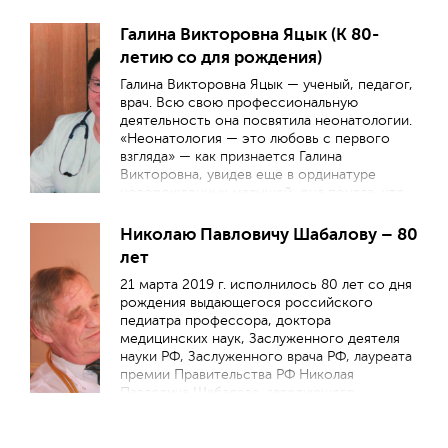
Григорьевне Кузьменко.
Галина Викторовна Яцык (К 80-
летию со для рождения)
Галина Викторовна Яцык — ученый, педагог,
врач. Всю свою профессиональную
деятельность она посвятила неонатологии.
«Неонатология — это любовь с первого
взгляда» — как признается Галина
Викторовна, увидев еще в ординатуре
новорожденных малышей, она поняла, что
это именно та область педиатрии, которой
она хочет посвятить жизнь.
Николаю Павловичу Шабалову – 80
лет
21 марта 2019 г. исполнилось 80 лет со дня
рождения выдающегося российского
педиатра профессора, доктора
медицинских наук, Заслуженного деятеля
науки РФ, Заслуженного врача РФ, лауреата
премии Правительства РФ Николая
Павловича Шабалова, заведующего
кафедрой детских болезней
Военномедицинской академии им. С.М.
Кирова, президента Санкт-Петербургского