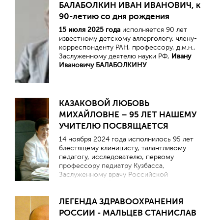
БАЛАБОЛКИН ИВАН ИВАНОВИЧ, к
курсом педиатрии медико-биологического
факультета (МБФ) 2-го МОЛГМИ им. Н.И.
90-летию со дня рождения
Пирогова (ныне Российский национальный
15 июля 2025 года
исполняется 90 лет
исследовательский медицинский
известному детскому аллергологу, члену-
университет им. Н.И. Пирогова
корреспонденту РАН, профессору, д.м.н.,
(Пироговский университет) Минздрава
Заслуженному деятелю науки РФ,
Ивану
России).
Ивановичу
БАЛАБОЛКИНУ
.
КАЗАКОВОЙ ЛЮБОВЬ
МИХАЙЛОВНЕ – 95 ЛЕТ НАШЕМУ
УЧИТЕЛЮ ПОСВЯЩАЕТСЯ
14 ноября 2024 года исполнилось 95 лет
блестящему клиницисту, талантливому
педагогу, исследователю, первому
профессору педиатру Кузбасса,
Заслуженному врачу Российской
Федерации Любовь Михайловне Казаковой.
Из них более 50 лет она посвятила
ЛЕГЕНДА ЗДРАВООХРАНЕНИЯ
врачеванию детей.
РОССИИ - МАЛЬЦЕВ СТАНИСЛАВ