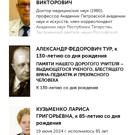
ВИКТОРОВИЧ
Доктор медицинских наук (1980),
профессор Академик Петровской академии
наук и искусств, член-корреспондент
Академии наук Республики Татарстан,
Заслуженный деятель науки Российской
Федерации и Республики Татарстан,
профессор кафедры педиатрии имени акад.
АЛЕКСАНДР ФЕДОРОВИЧ ТУР, к
Г.Н. Сперанского Российской медицинской
академии непрерывного
130-летию со дня рождения
профессионального образования (Москва).
ПАМЯТИ НАШЕГО ДОРОГОГО УЧИТЕЛЯ –
ВЫДАЮЩЕГОСЯ УЧЕНОГО, БЛЕСТЯЩЕГО
ВРАЧА-ПЕДИАТРА И ПРЕКРАСНОГО
ЧЕЛОВЕКА
К 130-летию со дня рождения
КУЗЬМЕНКО ЛАРИСА
ГРИГОРЬЕВНА, к 85-летию со дня
рождения
19 июня 2024 г. исполнилось 85 лет