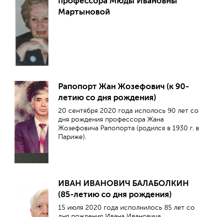
профессора Мюды Ивановны
несмотря на полученную на войне
заболеваний у детей, активно и успешно
инвалидность, трудился более 40 лет
Мартыновой
внедряло новые знания по иммунологии,
фельдшером ФАПа, мама Валентина
генетике и особенностям метаболизма в
Семеновна работала директором школы.
детском возрасте.
Юный Александр пошел по стопам отца в
медицину, и по окончании школы в 1958 г.
поступил в Казанский медицинский
институт.
Рапопорт Жан Жозефович (к 90-
Обратная с
летию со дня рождения)
20 сентября 2020 года исполось 90 лет со
дня рождения профессора Жана
Жозефовича Рапопорта (родился в 1930 г. в
Париже).
ИВАН ИВАНОВИЧ БАЛАБОЛКИН
(85-летию со дня рождения)
15 июля 2020 года исполнилось 85 лет со
дня рождения Ивана Ивановича