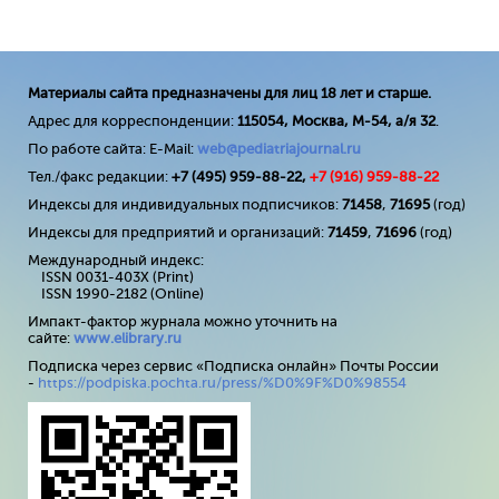
Материалы сайта предназначены для лиц 18 лет и старше.
Адрес для корреспонденции:
115054, Москва, М-54, а/я 32
.
По работе сайта: E-Mail:
web@pediatriajournal.ru
Тел./факс редакции:
+7 (495) 959-88-22,
+7 (
916
) 959-88-22
Индексы для индивидуальных подписчиков:
71458
,
71695
(год)
Индексы для предприятий и организаций:
71459
,
71696
(год)
Международный индекс:
ISSN 0031-403X (Print)
ISSN 1990-2182 (Online)
Импакт-фактор журнала можно уточнить на
сайте:
www
.
elibrary
.
ru
Подписка через сервис «Подписка онлайн» Почты России
-
https://podpiska.pochta.ru/press/%D0%9F%D0%98554