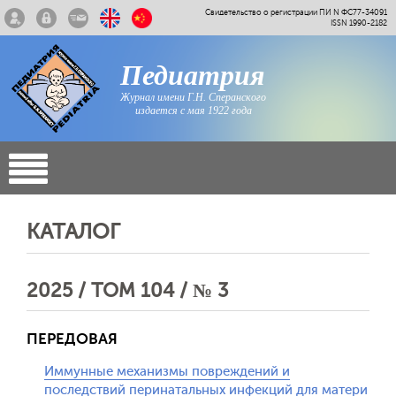
Свидетельство о регистрации ПИ N ФС77-34091
ISSN 1990-2182
Педиатрия
Журнал имени Г.Н. Сперанского
издается с мая 1922 года
КАТАЛОГ
2025 / ТОМ 104 / № 3
ПЕРЕДОВАЯ
Иммунные механизмы повреждений и
последствий перинатальных инфекций для матери