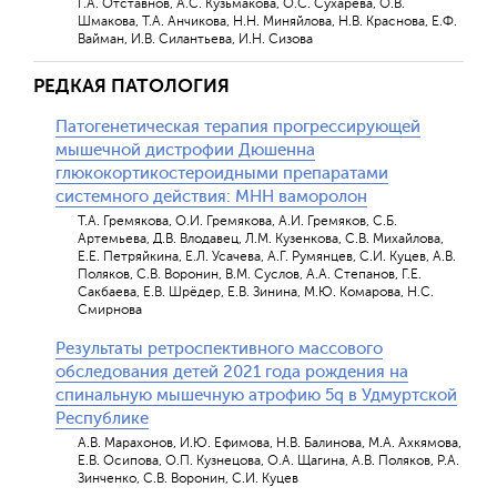
Г.А. Отставнов, А.С. Кузьмакова, О.С. Сухарева, О.В.
Шмакова, Т.А. Анчикова, Н.Н. Миняйлова, Н.В. Краснова, Е.Ф.
Вайман, И.В. Силантьева, И.Н. Cизова
РЕДКАЯ ПАТОЛОГИЯ
Патогенетическая терапия прогрессирующей
мышечной дистрофии Дюшенна
глюкокортикостероидными препаратами
системного действия: МНН ваморолон
Т.А. Гремякова, О.И. Гремякова, А.И. Гремяков, С.Б.
Артемьева, Д.В. Влодавец, Л.М. Кузенкова, С.В. Михайлова,
Е.Е. Петряйкина, Е.Л. Усачева, А.Г. Румянцев, С.И. Куцев, А.В.
Поляков, С.В. Воронин, В.М. Суслов, А.А. Степанов, Г.Е.
Сакбаева, Е.В. Шрёдер, Е.В. Зинина, М.Ю. Комарова, Н.С.
Смирнова
Результаты ретроспективного массового
обследования детей 2021 года рождения на
спинальную мышечную атрофию 5q в Удмуртской
Республике
А.В. Марахонов, И.Ю. Ефимова, Н.В. Балинова, М.А. Ахкямова,
Е.В. Осипова, О.П. Кузнецова, О.А. Щагина, А.В. Поляков, Р.А.
Зинченко, С.В. Воронин, С.И. Куцев