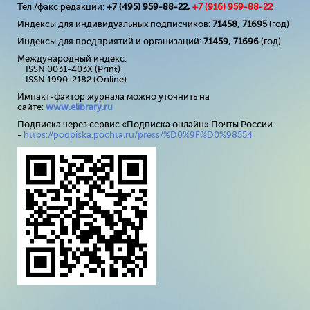
Тел./факс редакции:
+7 (495) 959-88-22,
+7 (
916
) 959-88-22
Индексы для индивидуальных подписчиков:
71458
,
71695
(год)
Индексы для предприятий и организаций:
71459
,
71696
(год)
Международный индекс:
ISSN 0031-403X (Print)
ISSN 1990-2182 (Online)
Импакт-фактор журнала можно уточнить на
сайте:
www
.
elibrary
.
ru
Подписка через сервис «Подписка онлайн» Почты России
-
https://podpiska.pochta.ru/press/%D0%9F%D0%98554