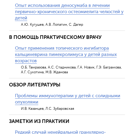
Опыт использования деносумаба в лечении
первично-хронического остеомиелита челюстей у
детей
А.Ю. Кугушев, А.В. Лопатин, С. Дагер
В ПОМОЩЬ ПРАКТИЧЕСКОМУ ВРАЧУ
Опыт применения топического ингибитора
кальциневрина пимекролимуса у детей разных
возрастов
О.Б. Тамразова, А.С. Стадникова, Г.А. Новик, Г.Э. Баграмова,
А.Г. Сухотина, М.В. Жданова
ОБЗОР ЛИТЕРАТУРЫ
Проблемы иммунотерапии у детей с солидными
опухолями
И.В. Казанцев, Л.С. Зубаровская
ЗАМЕТКИ ИЗ ПРАКТИКИ
Редкий случай ненейральной гранулярно-