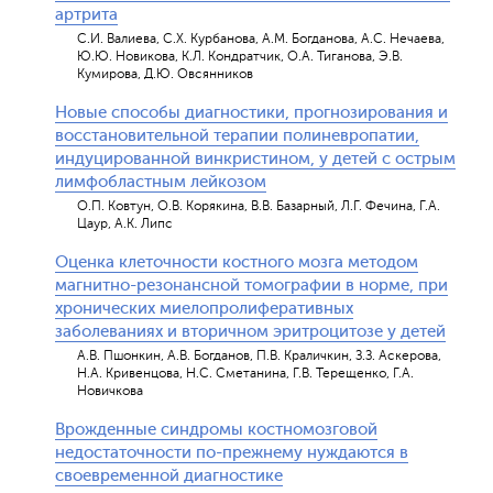
артрита
С.И. Валиева, С.Х. Курбанова, А.М. Богданова, А.С. Нечаева,
Ю.Ю. Новикова, К.Л. Кондратчик, О.А. Тиганова, Э.В.
Кумирова, Д.Ю. Овсянников
Новые способы диагностики, прогнозирования и
восстановительной терапии полиневропатии,
индуцированной винкристином, у детей с острым
лимфобластным лейкозом
О.П. Ковтун, О.В. Корякина, В.В. Базарный, Л.Г. Фечина, Г.А.
Цаур, А.К. Липс
Оценка клеточности костного мозга методом
магнитно-резонансной томографии в норме, при
хронических миелопролиферативных
заболеваниях и вторичном эритроцитозе у детей
А.В. Пшонкин, А.В. Богданов, П.В. Краличкин, З.З. Аскерова,
Н.А. Кривенцова, Н.С. Сметанина, Г.В. Терещенко, Г.А.
Новичкова
Врожденные синдромы костномозговой
недостаточности по-прежнему нуждаются в
своевременной диагностике