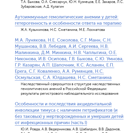
Т.А. Быкова, О.А. Слесарчук, Ю.Н. Кузнецов, Е.Е. Захаров, Л.С.
Зубаровская, А.Д. Кулагин
Аутоиммунные гемолитические анемии у детей:
гетерогенность и особенности ответа на терапию
Ж.А. Кузьминова, Н.С. Сметанина, М.Е. Лохматова
М.А. Лунякова, Н.Е. Соколова, С.Г. Манн, С.Н.
Мушанова, В.В. Лебедев, А.И. Сергеева, Н.В.
Малинкина, Д.М. Минкина, Н.В. Чаплыгина, О.Е.
Никонова, И.В. Осипова, Г.В. Быкова, С.Ю. Умнова,
Г.Р. Казарян, А.П. Шапочник, К.С. Асланян, Е.П.
Ерега, С.Г. Коваленко, А.А. Румянцев, Н.С.
Осмульская, С.А. Юлдашева, Н.С. Сметанина
Наследственный сфероцитоз в структуре наследственных
гемолитических анемий в Российской Федерации:
результаты регистрового наблюдательного исследования
Особенности и последствия акцидентальной
инволюции тимуса с наличием петрификатов (и
без таковых) у мертворожденных и умерших детей
от инфекционных причин (часть I)
Ю.И. Ровда, А.В. Ведерникова, А.В. Шабалдин, В.В. Дадонов,