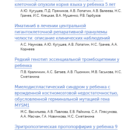
клеточной опухоли корня языка у ребенка 5 лет
А.Ю. Кугушев, П.Д. Пряников, А.В. Лопатин, А.В. Валеева, Н.С.
Грачев, И.С. Клецкая, В.А. Мушенко, Р.В. Гарбузов
Иматиниб в лечении центральной
гигантоклеточной репаративной гранулемы
челюсти: описание клинических наблюдений
А.С. Наумова, А.Ю. Кугушев, А.В. Лопатин, Н.С. Грачев, А.А.
Корнеев
Редкий генотип эссенциальной тромбоцитемии у
ребенка
П.В. Краличкин, А.С. Батаев, А.В. Пшонкин, М.В. Гаськова, Н.С.
Сметанина
Миелодиспластический синдром у ребенка с
врожденной костномозговой недостаточностью,
обусловленной герминальной мутацией гена
MYSM1
М.С. Васильева, А.В. Павлова, Е.В. Райкина, С.А. Плясунова,
А.А. Масчан, Г.А. Новичкова, Н.С. Сметанина
Эритропоэтическая протопорфирия у ребенка 9