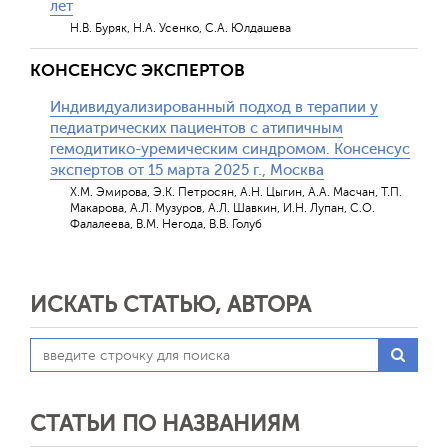
лет
Н.В. Буряк, Н.А. Усенко, С.А. Юлдашева
КОНСЕНСУС ЭКСПЕРТОВ
Индивидуализированный подход в терапии у
педиатрических пациентов с атипичным
гемодитико-уремическим синдромом. Консенсус
экспертов от 15 марта 2025 г., Москва
Х.М. Эмирова, Э.К. Петросян, А.Н. Цыгин, А.А. Масчан, Т.П.
Макарова, А.Л. Музуров, А.Л. Шавкин, И.Н. Лупан, С.О.
Фалалеева, В.М. Негода, В.В. Голуб
ИСКАТЬ СТАТЬЮ, АВТОРА
СТАТЬИ ПО НАЗВАНИЯМ