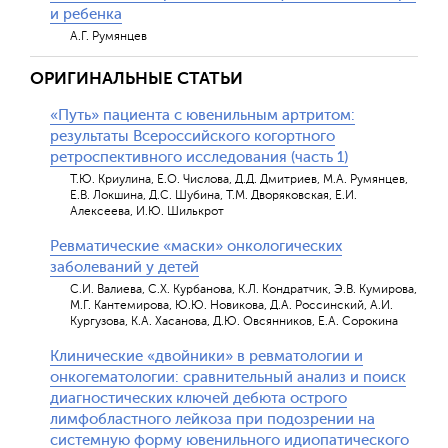
и ребенка
А.Г. Румянцев
ОРИГИНАЛЬНЫЕ СТАТЬИ
«Путь» пациента с ювенильным артритом:
результаты Всероссийского когортного
ретроспективного исследования (часть 1)
Т.Ю. Криулина, Е.О. Числова, Д.Д. Дмитриев, М.А. Румянцев,
Е.В. Локшина, Д.С. Шубина, Т.М. Дворяковская, Е.И.
Алексеева, И.Ю. Шилькрот
Ревматические «маски» онкологических
заболеваний у детей
С.И. Валиева, С.Х. Курбанова, К.Л. Кондратчик, Э.В. Кумирова,
М.Г. Кантемирова, Ю.Ю. Новикова, Д.А. Россинский, А.И.
Кургузова, К.А. Хасанова, Д.Ю. Овсянников, Е.А. Сорокина
Клинические «двойники» в ревматологии и
онкогематологии: сравнительный анализ и поиск
диагностических ключей дебюта острого
лимфобластного лейкоза при подозрении на
системную форму ювенильного идиопатического