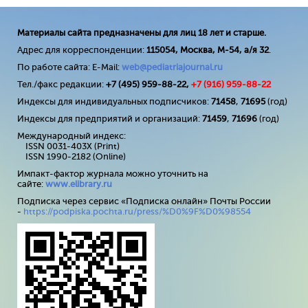
Материалы сайта предназначены для лиц 18 лет и старше.
Адрес для корреспонденции:
115054, Москва, М-54, а/я 32
.
По работе сайта: E-Mail:
web@pediatriajournal.ru
Тел./факс редакции:
+7 (495) 959-88-22,
+7 (
916
) 959-88-22
Индексы для индивидуальных подписчиков:
71458
,
71695
(год)
Индексы для предприятий и организаций:
71459
,
71696
(год)
Международный индекс:
ISSN 0031-403X (Print)
ISSN 1990-2182 (Online)
Импакт-фактор журнала можно уточнить на
сайте:
www
.
elibrary
.
ru
Подписка через сервис «Подписка онлайн» Почты России
-
https://podpiska.pochta.ru/press/%D0%9F%D0%98554