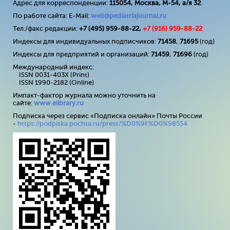
Адрес для корреспонденции:
115054, Москва, М-54, а/я 32
.
По работе сайта: E-Mail:
web@pediatriajournal.ru
Тел./факс редакции:
+7 (495) 959-88-22,
+7 (
916
) 959-88-22
Индексы для индивидуальных подписчиков:
71458
,
71695
(год)
Индексы для предприятий и организаций:
71459
,
71696
(год)
Международный индекс:
ISSN 0031-403X (Print)
ISSN 1990-2182 (Online)
Импакт-фактор журнала можно уточнить на
сайте:
www
.
elibrary
.
ru
Подписка через сервис «Подписка онлайн» Почты России
-
https://podpiska.pochta.ru/press/%D0%9F%D0%98554