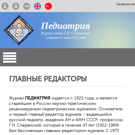
Свидетельств
Педиатрия
Журнал имени Г.Н. Сперанского
издается с мая 1922 года
ГЛАВНЫЕ РЕДАКТОРЫ
Журнал
ПЕДИАТРИЯ
издается с 1922 года, и является
старейшим в России научно-практическим
рецензируемым педиатрическим журналом. Основатель
и первый главный редактор журнала – выдающийся
русский педиатр, академик АН и АМН СССР, профессор
Г.Н. Сперанский, который в течение 47 лет (1922-1969)
был бессменным главным редактором журнала. С 1973