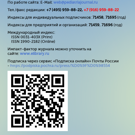
По работе сайта: E-Mail:
web@pediatriajournal.ru
Тел./факс редакции:
+7 (495) 959-88-22,
+7 (
916
) 959-88-22
Индексы для индивидуальных подписчиков:
71458
,
71695
(год)
Индексы для предприятий и организаций:
71459
,
71696
(год)
Международный индекс:
ISSN 0031-403X (Print)
ISSN 1990-2182 (Online)
Импакт-фактор журнала можно уточнить на
сайте:
www
.
elibrary
.
ru
Подписка через сервис «Подписка онлайн» Почты России
-
https://podpiska.pochta.ru/press/%D0%9F%D0%98554