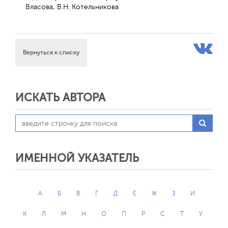
Власова, В.Н. Котельникова
Вернуться к списку
ИСКАТЬ АВТОРА
ИМЕННОЙ УКАЗАТЕЛЬ
А
Б
В
Г
Д
Е
Ж
З
И
К
Л
М
Н
О
П
Р
С
Т
У