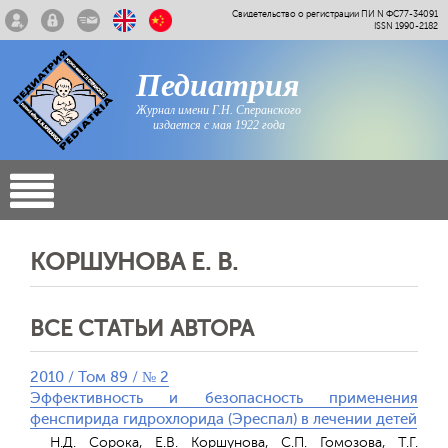
Свидетельство о регистрации ПИ N ФС77-34091
ISSN 1990-2182
Педиатрия
Журнал имени Г.Н. Сперанского
издается с мая 1922 года
КОРШУНОВА Е. В.
ВСЕ СТАТЬИ АВТОРА
2010 / Том 89 / № 2
Эффективность и безопасность применения
фенспирида гидрохлорида (Эреспал) в лечении детей
Н.Д. Сорока, Е.В. Коршунова, С.П. Гомозова, Т.Г.