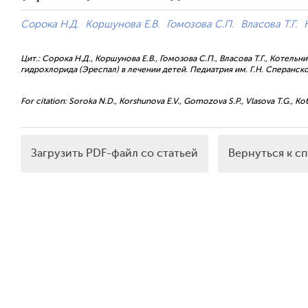
Сорока Н.Д.
Коршунова Е.В.
Гомозова С.П.
Власова Т.Г.
Цит.: Сорока Н.Д., Коршунова Е.В., Гомозова С.П., Власова Т.Г., Коте
гидрохлорида (Эреспал) в лечении детей. Педиатрия им. Г.Н. Сперанского
For citation: Soroka N.D., Korshunova E.V., Gomozova S.P., Vlasova T.G., Kotel
Загрузить PDF-файл со статьей
Вернуться к с