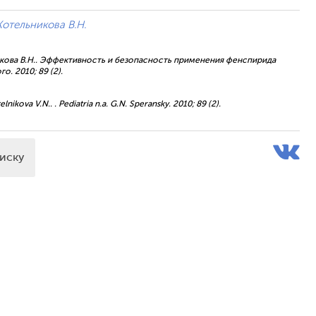
Котельникова В.Н.
льникова В.Н.. Эффективность и безопасность применения фенспирида
. 2010; 89 (2).
nikova V.N.. . Pediatria n.a. G.N. Speransky. 2010; 89 (2).
писку