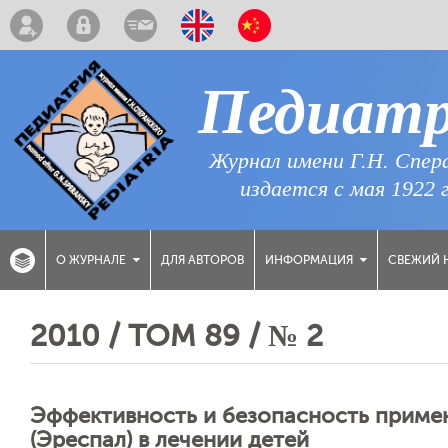
Педиат
Журнал имени Г.Н. Спер
издается с мая 1922 
ДЛЯ АВТОРОВ
СВЕЖИЙ 
О ЖУРНАЛЕ
ИНФОРМАЦИЯ
2010 / ТОМ 89 / № 2
Эффективность и безопасность приме
(Эреспал) в лечении детей