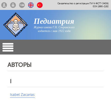
Свидетельство о регистрации ПИ N ФС77-34091
ISSN 1990-2182
Педиатрия
Журнал имени Г.Н. Сперанского
издается с мая 1922 года
АВТОРЫ
I
Isabel Zacarias