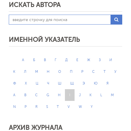
ИСКАТЬ АВТОРА
ИМЕННОЙ УКАЗАТЕЛЬ
А
Б
В
Г
Д
Е
Ж
З
И
К
Л
М
Н
О
П
Р
С
Т
У
Ф
Х
Ц
Ч
Ш
Щ
Э
Ю
Я
A
B
C
G
H
I
J
K
L
M
N
P
R
S
T
V
W
Y
АРХИВ ЖУРНАЛА