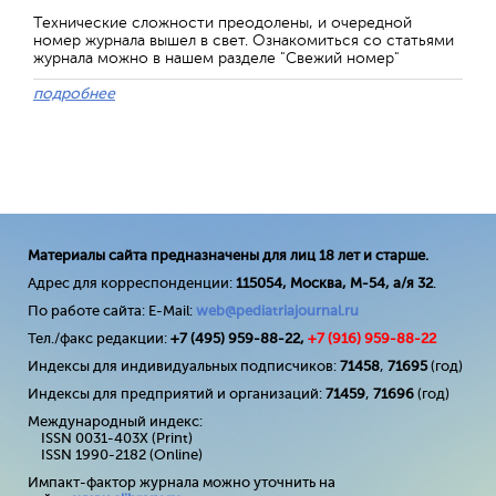
Технические сложности преодолены, и очередной
номер журнала вышел в свет. Ознакомиться со статьями
журнала можно в нашем разделе "Свежий номер"
подробнее
Материалы сайта предназначены для лиц 18 лет и старше.
Адрес для корреспонденции:
115054, Москва, М-54, а/я 32
.
По работе сайта: E-Mail:
web@pediatriajournal.ru
Тел./факс редакции:
+7 (495) 959-88-22,
+7 (
916
) 959-88-22
Индексы для индивидуальных подписчиков:
71458
,
71695
(год)
Индексы для предприятий и организаций:
71459
,
71696
(год)
Международный индекс:
ISSN 0031-403X (Print)
ISSN 1990-2182 (Online)
Импакт-фактор журнала можно уточнить на