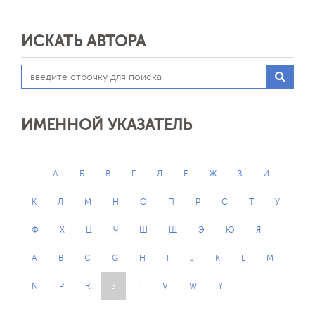
ИСКАТЬ АВТОРА
ИМЕННОЙ УКАЗАТЕЛЬ
А
Б
В
Г
Д
Е
Ж
З
И
К
Л
М
Н
О
П
Р
С
Т
У
Ф
Х
Ц
Ч
Ш
Щ
Э
Ю
Я
A
B
C
G
H
I
J
K
L
M
N
P
R
S
T
V
W
Y