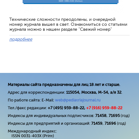
Технические сложности преодолены, и очередной
номер журнала вышел в свет. Ознакомиться со статьями
журнала можно в нашем разделе "Свежий номер"
подробнее
Материалы сайта предназначены для лиц 18 лет и старше.
Адрес для корреспонденции:
115054, Москва, М-54, а/я 32
.
По работе сайта: E-Mail:
web@pediatriajournal.ru
Тел./факс редакции:
+7 (495) 959-88-22,
+7 (
916
) 959-88-22
Индексы для индивидуальных подписчиков:
71458
,
71695
(год)
Индексы для предприятий и организаций:
71459
,
71696
(год)
Международный индекс:
ISSN 0031-403X (Print)