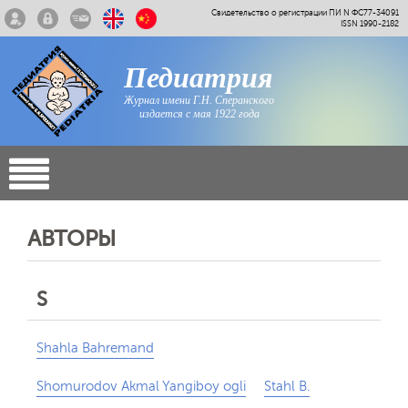
Свидетельство о регистрации ПИ N ФС77-34091
ISSN 1990-2182
Педиатрия
Журнал имени Г.Н. Сперанского
издается с мая 1922 года
АВТОРЫ
S
Shahla Bahremand
Shomurodov Akmal Yangiboy ogli
Stahl B.