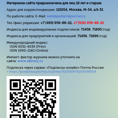
Материалы сайта предназначены для лиц 18 лет и старше.
Адрес для корреспонденции:
115054, Москва, М-54, а/я 32
.
По работе сайта: E-Mail:
web@pediatriajournal.ru
Тел./факс редакции:
+7 (495) 959-88-22,
+7 (
916
) 959-88-22
Индексы для индивидуальных подписчиков:
71458
,
71695
(год)
Индексы для предприятий и организаций:
71459
,
71696
(год)
Международный индекс:
ISSN 0031-403X (Print)
ISSN 1990-2182 (Online)
Импакт-фактор журнала можно уточнить на
сайте:
www
.
elibrary
.
ru
Подписка через сервис «Подписка онлайн» Почты России
-
https://podpiska.pochta.ru/press/%D0%9F%D0%98554