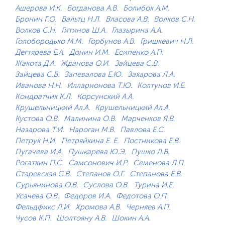
Ашерова И.К.
Богданова А.В.
Болибок А.М.
Бронин Г.О.
Вальтц Н.Л.
Власова А.В.
Волков С.Н.
Волков С.Н.
Гитинов Ш.А.
Глазырина А.А.
Голобородько М.М.
Горбунов А.В.
Гришкевич Н.Л.
Дегтярева Е.А.
Донин И.М.
Есипенко А.П.
Жакота Д.А.
Жданова О.И.
Зайцева С.В.
Зайцева С.В.
Запевалова Е.Ю.
Захарова Л.А.
Иванова Н.Н.
Илларионова Т.Ю.
Колтунов И.Е.
Кондратчик К.Л.
Корсунский А.А.
Крушельницкий Ал.А.
Крушельницкий Ал.А.
Кустова О.В.
Малинина О.В.
Марченков Я.В.
Назарова Т.И.
Нароган М.В.
Павлова Е.С.
Петрук Н.И.
Петряйкина Е. Е.
Постникова Е.В.
Пугачева И.А.
Пушкарева Ю.Э.
Пушко Л.В.
Рогаткин П.С.
Самсонович И.Р.
Семенова Л.П.
Старевская С.В.
Степанов О.Г.
Степанова Е.В.
Сурьянинова О.В.
Суслова О.В.
Турина И.Е.
Усачева О.В.
Федоров И.А.
Федотова О.П.
Фельдфикс Л.И.
Хромова А.В.
Черняев А.П.
Чусов К.П.
Шолтояну А.В.
Шокин А.А.