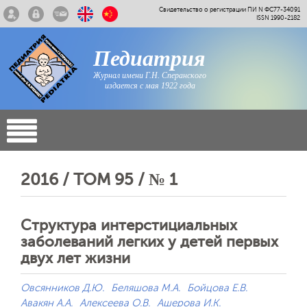
Свидетельство о регистрации ПИ N ФС77-34091
ISSN 1990-2182
Педиатрия
Журнал имени Г.Н. Сперанского
издается с мая 1922 года
2016 / ТОМ 95 / № 1
Структура интерстициальных
заболеваний легких у детей первых
двух лет жизни
Овсянников Д.Ю.
Беляшова М.А.
Бойцова Е.В.
Авакян А.А.
Алексеева О.В.
Ашерова И.К.