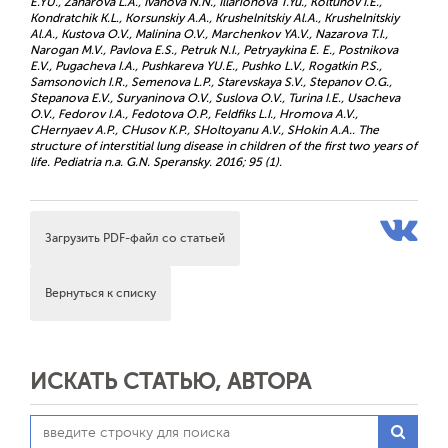
E.YU., Zaharova L.A., Ivanova N.N., Illarionova T.Yu., Koltunov I.E.,
Kondratchik K.L., Korsunskiy A.A., Krushelnitskiy Al.A., Krushelnitskiy
Al.A., Kustova O.V., Malinina O.V., Marchenkov YA.V., Nazarova T.I.,
Narogan M.V., Pavlova E.S., Petruk N.I., Petryaykina E. E., Postnikova
E.V., Pugacheva I.A., Pushkareva YU.E., Pushko L.V., Rogatkin P.S.,
Samsonovich I.R., Semenova L.P., Starevskaya S.V., Stepanov O.G.,
Stepanova E.V., Suryaninova O.V., Suslova O.V., Turina I.E., Usacheva
O.V., Fedorov I.A., Fedotova O.P., Feldfiks L.I., Hromova A.V.,
CHernyaev A.P., CHusov K.P., SHoltoyanu A.V., SHokin A.A.. The
structure of interstitial lung disease in children of the first two years of
life. Pediatria n.a. G.N. Speransky. 2016; 95 (1).
Загрузить PDF-файл со статьей
Вернуться к списку
ИСКАТЬ СТАТЬЮ, АВТОРА