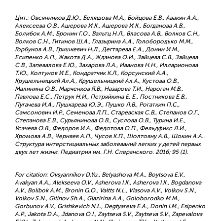
Цит.: Овсянников Д.Ю., Беляшова М.А., Бойцова Е.В., Авакян А.А.,
Алексеева О.В., Ашерова И.К., Ашерова И.К., Богданова А.В.,
Болибок А.М., Бронин Г.О., Вальтц Н.Л., Власова А.В., Волков С.Н.,
Волков С.Н., Гитинов Ш.А., Глазырина А.А., Голобородько М.М.,
Горбунов А.В., Гришкевич Н.Л., Дегтярева Е.А., Донин И.М.,
Есипенко А.П., Жакота Д.А., Жданова О.И., Зайцева С.В., Зайцева
С.В., Запевалова Е.Ю., Захарова Л.А., Иванова Н.Н., Илларионова
Т.Ю., Колтунов И.Е., Кондратчик К.Л., Корсунский А.А.,
Крушельницкий Ал.А., Крушельницкий Ал.А., Кустова О.В.,
Малинина О.В., Марченков Я.В., Назарова Т.И., Нароган М.В.,
Павлова Е.С., Петрук Н.И., Петряйкина Е. Е., Постникова Е.В.,
Пугачева И.А., Пушкарева Ю.Э., Пушко Л.В., Рогаткин П.С.,
Самсонович И.Р., Семенова Л.П., Старевская С.В., Степанов О.Г.,
Степанова Е.В., Сурьянинова О.В., Суслова О.В., Турина И.Е.,
Усачева О.В., Федоров И.А., Федотова О.П., Фельдфикс Л.И.,
Хромова А.В., Черняев А.П., Чусов К.П., Шолтояну А.В., Шокин А.А..
Структура интерстициальных заболеваний легких у детей первых
двух лет жизни. Педиатрия им. Г.Н. Сперанского. 2016; 95 (1).
For citation: Ovsyannikov D.Yu., Belyashova M.A., Boytsova E.V.,
Avakyan A.A., Alekseeva O.V., Asherova I.K., Asherova I.K., Bogdanova
A.V., Bolibok A.M., Bronin G.O., Valtts N.L., Vlasova A.V., Volkov S.N.,
Volkov S.N., Gitinov Sh.A., Glazirina A.A., Goloborodko M.M.,
Gorbunov A.V., Grishkevich N.L., Degtyareva E.A., Donin I.M., Esipenko
A.P., Jakota D.A., Jdanova O.I., Zaytseva S.V., Zaytseva S.V., Zapevalova