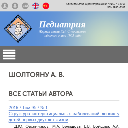
Свидетельство о регистрации ПИ N ФС77-34091
ISSN 1990-2182
Педиатрия
Журнал имени Г.Н. Сперанского
издается с мая 1922 года
ШОЛТОЯНУ А. В.
ВСЕ СТАТЬИ АВТОРА
2016 / Том 95 / № 1
Структура интерстициальных заболеваний легких у
детей первых двух лет жизни
Д.Ю. Овсянников, М.А. Беляшова, Е.В. Бойцова, А.А.