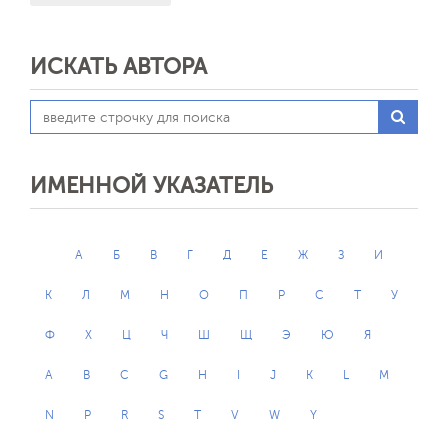
ИСКАТЬ АВТОРА
ИМЕННОЙ УКАЗАТЕЛЬ
А
Б
В
Г
Д
Е
Ж
З
И
К
Л
М
Н
О
П
Р
С
Т
У
Ф
Х
Ц
Ч
Ш
Щ
Э
Ю
Я
A
B
C
G
H
I
J
K
L
M
N
P
R
S
T
V
W
Y