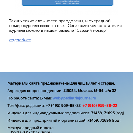
Технические сложности преодолены, и очередной
номер журнала вышел в свет. Ознакомиться со статьями
журнала можно в нашем разделе "Свежий номер"
подробнее
Материалы сайта предназначены для лиц 18 лет и старше.
Адрес для корреспонденции:
115054, Москва, М-54, а/я 32
.
По работе сайта: E-Mail:
web@pediatriajournal.ru
Тел./факс редакции:
+7 (495) 959-88-22,
+7 (
916
) 959-88-22
Индексы для индивидуальных подписчиков:
71458
,
71695
(год)
Индексы для предприятий и организаций:
71459
,
71696
(год)
Международный индекс:
ISSN 0031-403X (Print)