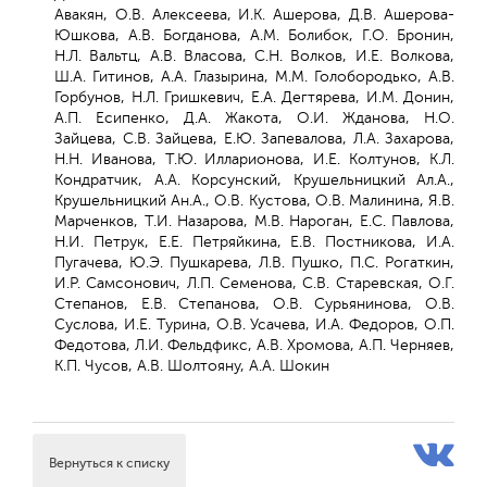
Авакян, О.В. Алексеева, И.К. Ашерова, Д.В. Ашерова-
Юшкова, А.В. Богданова, А.М. Болибок, Г.О. Бронин,
Н.Л. Вальтц, А.В. Власова, С.Н. Волков, И.Е. Волкова,
Ш.А. Гитинов, А.А. Глазырина, М.М. Голобородько, А.В.
Горбунов, Н.Л. Гришкевич, Е.А. Дегтярева, И.М. Донин,
А.П. Есипенко, Д.А. Жакота, О.И. Жданова, Н.О.
Зайцева, С.В. Зайцева, Е.Ю. Запевалова, Л.А. Захарова,
Н.Н. Иванова, Т.Ю. Илларионова, И.Е. Колтунов, К.Л.
Кондратчик, А.А. Корсунский, Крушельницкий Ал.А.,
Крушельницкий Ан.А., О.В. Кустова, О.В. Малинина, Я.В.
Марченков, Т.И. Назарова, М.В. Нароган, Е.С. Павлова,
Н.И. Петрук, Е.Е. Петряйкина, Е.В. Постникова, И.А.
Пугачева, Ю.Э. Пушкарева, Л.В. Пушко, П.С. Рогаткин,
И.Р. Самсонович, Л.П. Семенова, С.В. Старевская, О.Г.
Степанов, Е.В. Степанова, О.В. Сурьянинова, О.В.
Суслова, И.Е. Турина, О.В. Усачева, И.А. Федоров, О.П.
Федотова, Л.И. Фельдфикс, А.В. Хромова, А.П. Черняев,
К.П. Чусов, А.В. Шолтояну, А.А. Шокин
Вернуться к списку