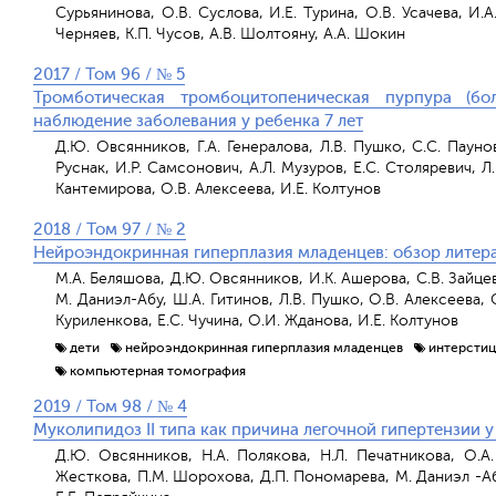
Сурьянинова, О.В. Суслова, И.Е. Турина, О.В. Усачева, И.
Черняев, К.П. Чусов, А.В. Шолтояну, А.А. Шокин
2017 / Том 96 / № 5
Тромботическая тромбоцитопеническая пурпура (бо
наблюдение заболевания у ребенка 7 лет
Д.Ю. Овсянников, Г.А. Генералова, Л.В. Пушко, С.С. Паунов
Руснак, И.Р. Самсонович, А.Л. Музуров, Е.С. Столяревич, Л
Кантемирова, О.В. Алексеева, И.Е. Колтунов
2018 / Том 97 / № 2
Нейроэндокринная гиперплазия младенцев: обзор литер
М.А. Беляшова, Д.Ю. Овсянников, И.К. Ашерова, С.В. Зайцева
М. Даниэл-Абу, Ш.А. Гитинов, Л.В. Пушко, О.В. Алексеева, О
Куриленкова, Е.С. Чучина, О.И. Жданова, И.Е. Колтунов
дети
нейроэндокринная гиперплазия младенцев
интерстиц
компьютерная томография
2019 / Том 98 / № 4
Муколипидоз II типа как причина легочной гипертензии у
Д.Ю. Овсянников, Н.А. Полякова, Н.Л. Печатникова, О.А.
Жесткова, П.М. Шорохова, Д.П. Пономарева, М. Даниэл -Абу