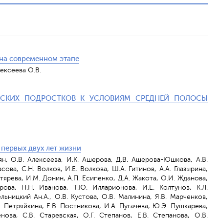
 на современном этапе
лексеева О.В.
НСКИХ ПОДРОСТКОВ К УСЛОВИЯМ СРЕДНЕЙ ПОЛОСЫ
 первых двух лет жизни
ян, О.В. Алексеева, И.К. Ашерова, Д.В. Ашерова-Юшкова, А.В.
асова, С.Н. Волков, И.Е. Волкова, Ш.А. Гитинов, А.А. Глазырина,
гтярева, И.М. Донин, А.П. Есипенко, Д.А. Жакота, О.И. Жданова,
арова, Н.Н. Иванова, Т.Ю. Илларионова, И.Е. Колтунов, К.Л.
льницкий Ан.А., О.В. Кустова, О.В. Малинина, Я.В. Марченков,
Е. Петряйкина, Е.В. Постникова, И.А. Пугачева, Ю.Э. Пушкарева,
нова, С.В. Старевская, О.Г. Степанов, Е.В. Степанова, О.В.