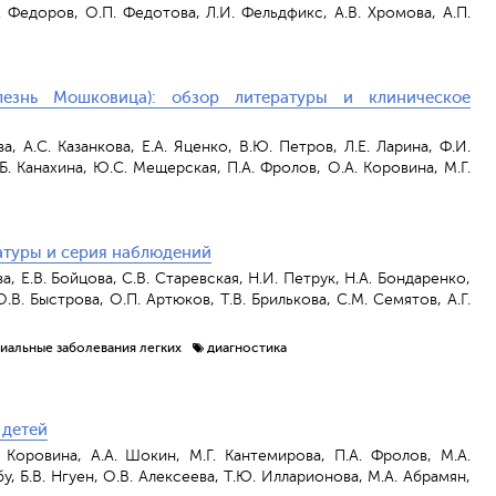
А. Федоров, О.П. Федотова, Л.И. Фельдфикс, А.В. Хромова, А.П.
лезнь Мошковица): обзор литературы и клиническое
а, А.С. Казанкова, Е.А. Яценко, В.Ю. Петров, Л.Е. Ларина, Ф.И.
.Б. Канахина, Ю.С. Мещерская, П.А. Фролов, О.А. Коровина, М.Г.
атуры и серия наблюдений
, Е.В. Бойцова, С.В. Старевская, Н.И. Петрук, Н.А. Бондаренко,
.В. Быстрова, О.П. Артюков, Т.В. Брилькова, С.М. Семятов, А.Г.
иальные заболевания легких
диагностика
 детей
 Коровина, А.А. Шокин, М.Г. Кантемирова, П.А. Фролов, М.А.
, Б.В. Нгуен, О.В. Алексеева, Т.Ю. Илларионова, М.А. Абрамян,