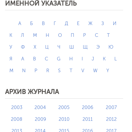
ИМЕННОЙ УКАЗАТЕЛЬ
А
Б
В
Г
Д
Е
Ж
З
И
К
Л
М
Н
О
П
Р
С
Т
У
Ф
Х
Ц
Ч
Ш
Щ
Э
Ю
Я
A
B
C
G
H
I
J
K
L
M
N
P
R
S
T
V
W
Y
АРХИВ ЖУРНАЛА
2003
2004
2005
2006
2007
2008
2009
2010
2011
2012
2013
2014
2015
2016
2017