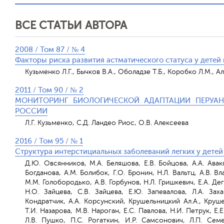
ВСЕ СТАТЬИ АВТОРА
2008 / Том 87 / № 4
Факторы риска развития астматического статуса у детей
Кузьменко Л.Г., Бычков В.А., Оболадзе Т.Б., Коробко Л.М., А
2011 / Том 90 / № 2
МОНИТОРИНГ БИОЛОГИЧЕСКОЙ АДАПТАЦИИ ПЕРУА
РОССИИ
Л.Г. Кузьменко, С.Д. Ландео Риос, О.В. Алексеева
2016 / Том 95 / № 1
Структура интерстициальных заболеваний легких у детей
Д.Ю. Овсянников, М.А. Беляшова, Е.В. Бойцова, А.А. Авак
Богданова, А.М. Болибок, Г.О. Бронин, Н.Л. Вальтц, А.В. Вл
М.М. Голобородько, А.В. Горбунов, Н.Л. Гришкевич, Е.А. Де
Н.О. Зайцева, С.В. Зайцева, Е.Ю. Запевалова, Л.А. Зах
Кондратчик, А.А. Корсунский, Крушельницкий Ал.А., Круше
Т.И. Назарова, М.В. Нароган, Е.С. Павлова, Н.И. Петрук, Е.
Л.В. Пушко, П.С. Рогаткин, И.Р. Самсонович, Л.П. Семе