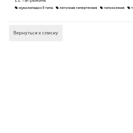
Е.Е. Петряйкина
муколипидоз II типа
легочная гипертензия
гипоксемия
Вернуться к списку