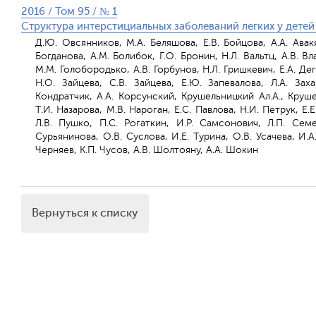
2016 / Том 95 / № 1
Структура интерстициальных заболеваний легких у детей
Д.Ю. Овсянников, М.А. Беляшова, Е.В. Бойцова, А.А. Авак
Богданова, А.М. Болибок, Г.О. Бронин, Н.Л. Вальтц, А.В. Вл
М.М. Голобородько, А.В. Горбунов, Н.Л. Гришкевич, Е.А. Де
Н.О. Зайцева, С.В. Зайцева, Е.Ю. Запевалова, Л.А. Зах
Кондратчик, А.А. Корсунский, Крушельницкий Ал.А., Круше
Т.И. Назарова, М.В. Нароган, Е.С. Павлова, Н.И. Петрук, Е.
Л.В. Пушко, П.С. Рогаткин, И.Р. Самсонович, Л.П. Семе
Сурьянинова, О.В. Суслова, И.Е. Турина, О.В. Усачева, И.
Черняев, К.П. Чусов, А.В. Шолтояну, А.А. Шокин
Вернуться к списку