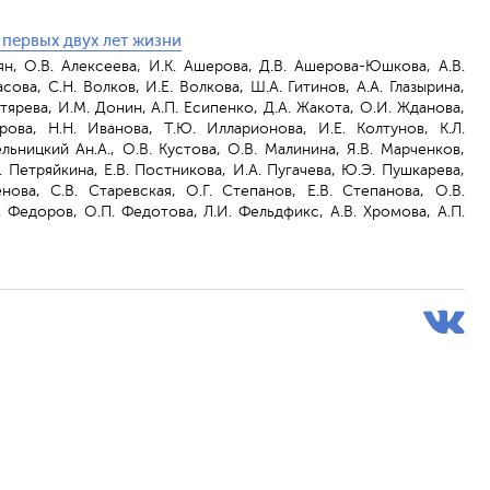
 первых двух лет жизни
ян, О.В. Алексеева, И.К. Ашерова, Д.В. Ашерова-Юшкова, А.В.
асова, С.Н. Волков, И.Е. Волкова, Ш.А. Гитинов, А.А. Глазырина,
гтярева, И.М. Донин, А.П. Есипенко, Д.А. Жакота, О.И. Жданова,
арова, Н.Н. Иванова, Т.Ю. Илларионова, И.Е. Колтунов, К.Л.
льницкий Ан.А., О.В. Кустова, О.В. Малинина, Я.В. Марченков,
Е. Петряйкина, Е.В. Постникова, И.А. Пугачева, Ю.Э. Пушкарева,
нова, С.В. Старевская, О.Г. Степанов, Е.В. Степанова, О.В.
А. Федоров, О.П. Федотова, Л.И. Фельдфикс, А.В. Хромова, А.П.