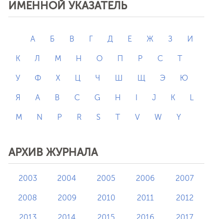
ИМЕННОЙ УКАЗАТЕЛЬ
А
Б
В
Г
Д
Е
Ж
З
И
К
Л
М
Н
О
П
Р
С
Т
У
Ф
Х
Ц
Ч
Ш
Щ
Э
Ю
Я
A
B
C
G
H
I
J
K
L
M
N
P
R
S
T
V
W
Y
АРХИВ ЖУРНАЛА
2003
2004
2005
2006
2007
2008
2009
2010
2011
2012
2013
2014
2015
2016
2017