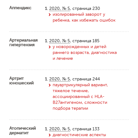
Аппендикс
1.
2020, № 5
, страница 230
изолированный заворот у
ребенка, как избежать ошибок
Артериальная
1.
2020, № 5
, страница 185
гипертензия
у новорожденных и детей
раннего возраста, диагностика
и лечение
Артрит
1.
2020, № 5
, страница 244
юношеский
пауартрикулярный вариант,
тяжелое течение,
ассоциированный с HLA-
B27антигеном, сложности
подбора терапии
Атопический
1.
2020, № 5
, страница 133
дерматит
диагностические аспекты