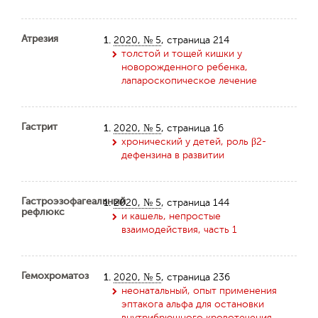
Атрезия
1.
2020, № 5
, страница 214
толстой и тощей кишки у
новорожденного ребенка,
лапароскопическое лечение
Гастрит
1.
2020, № 5
, страница 16
хронический у детей, роль β2-
дефензина в развитии
Гастроэзофагеальный
1.
2020, № 5
, страница 144
рефлюкс
и кашель, непростые
взаимодействия, часть 1
Гемохроматоз
1.
2020, № 5
, страница 236
неонатальный, опыт применения
эптакога альфа для остановки
внутрибрюшного кровотечения