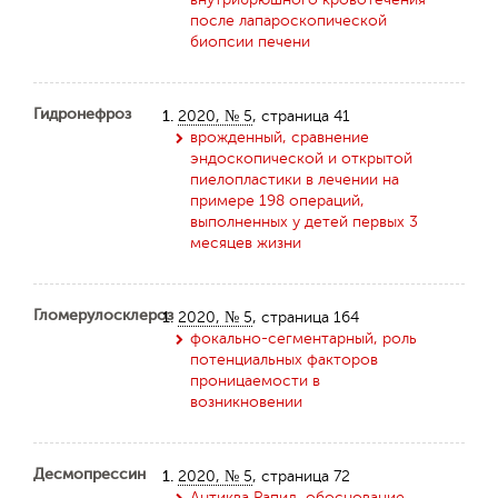
после лапароскопической
биопсии печени
Гидронефроз
1.
2020, № 5
, страница 41
врожденный, сравнение
эндоскопической и открытой
пиелопластики в лечении на
примере 198 операций,
выполненных у детей первых 3
месяцев жизни
Гломерулосклероз
1.
2020, № 5
, страница 164
фокально-сегментарный, роль
потенциальных факторов
проницаемости в
возникновении
Десмопрессин
1.
2020, № 5
, страница 72
Антиква Рапид, обоснование