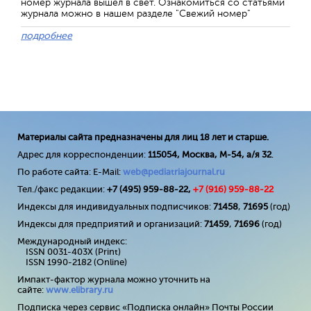
номер журнала вышел в свет. Ознакомиться со статьями
журнала можно в нашем разделе "Свежий номер"
подробнее
Материалы сайта предназначены для лиц 18 лет и старше.
Адрес для корреспонденции:
115054, Москва, М-54, а/я 32
.
По работе сайта: E-Mail:
web@pediatriajournal.ru
Тел./факс редакции:
+7 (495) 959-88-22,
+7 (
916
) 959-88-22
Индексы для индивидуальных подписчиков:
71458
,
71695
(год)
Индексы для предприятий и организаций:
71459
,
71696
(год)
Международный индекс:
ISSN 0031-403X (Print)
ISSN 1990-2182 (Online)
Импакт-фактор журнала можно уточнить на
сайте:
www
.
elibrary
.
ru
Подписка через сервис «Подписка онлайн» Почты России