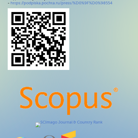
-
https://podpiska.pochta.ru/press/%D0%9F%D0%98554