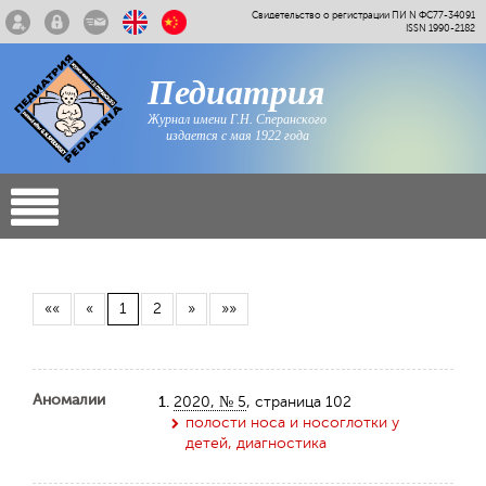
Свидетельство о регистрации ПИ N ФС77-34091
ISSN 1990-2182
Педиатрия
Журнал имени Г.Н. Сперанского
издается с мая 1922 года
««
«
1
2
»
»»
Аномалии
1.
2020, № 5
, страница 102
полости носа и носоглотки у
детей, диагностика