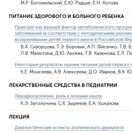
М.Р. Богомильский, Е.Ю. Радциг, Е.Н. Котова
ПИТАНИЕ ЗДОРОВОГО И БОЛЬНОГО РЕБЕНКА
Прикорм как важный фактор метаболического прогр
заболеваний (в соответствии с методическими реком
вскармливания детей первого жизни в Российской Фе
В.А. Скворцова, Т.Э. Боровик, А.П. Фисенко, Т.В. 
Л.В. Малютина, Д.Ю. Акоева, Т.В. Казюкова, Е.Л. 
Некоторые результаты оценки питания детей первого
К.Е. Моисеева, А.В. Алексеева, Д.О. Иванов, В.К. 
ЛЕКАРСТВЕННЫЕ СРЕДСТВА В ПЕДИАТРИИ
Леводропропизин: роль в лечении кашля
К.Э. Затолочина, С.К. Зырянов, Е.А. Ушкалова
ЛЕКЦИЯ
Диагностические аспекты атопического дерматита