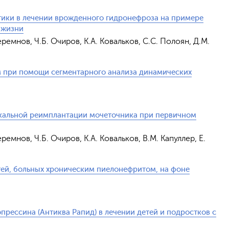
ики в лечении врожденного гидронефроза на примере
 жизни
еремнов, Ч.Б. Очиров, К.А. Ковальков, С.С. Полоян, Д.М.
м при помощи сегментарного анализа динамических
кальной реимплантации мочеточника при первичном
еремнов, Ч.Б. Очиров, К.А. Ковальков, В.М. Капуллер, Е.
ей, больных хроническим пиелонефритом, на фоне
рессина (Антиква Рапид) в лечении детей и подростков с