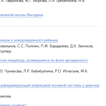
А. Гаврилова, Ж.Г. Аюрова, Л.А. Гребенкина, Н.В.
олыжной школы Магадана
 кишки у новорожденного ребенка
Ковальков, С.С. Полоян, П.Ж. Барадиева, Д.А. Звонков,
апуллер
нозом пищевода, развившимся на фоне врожденного
Ю. Чумакова, Л.Р. Хабибуллина, Р.О. Игнатьев, М.А.
рецифидивирующей инфекцией мочевой системы у девочки
рламова
збежать ошибок?