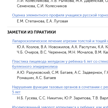
Л.И. Колесникова, Л.В. Рычкова, М.А. Даренская, О.
Семенова, С.И. Колесников
Оценка элементного профиля учащихся русской горн
Е.М. Степанова, Е.А. Луговая
ЗАМЕТКИ ИЗ ПРАКТИКИ
Лапароскопическое лечение атрезии толстой и тощей
Ю.А. Козлов, В.А. Новожилов, А.А. Распутин, К.А. 
Ч.Б. Очиров, В.С. Черемнов, М.Н. Мочалов, В.М. К
Пластика пищевода желудком у ребенка 6 лет со сте
буллезного эпидермолиза
А.Ю. Разумовский, С.М. Батаев, А.С. Задвернюк, Г.
Ромашин, А.С. Батаев
Нарушения функции тазовых органов в сочетании с 
5 лет
Н.Б. Гусева, С.С. Никитин, Ю.Р. Зарипова, Т.В. Ва
Изолированный заворот аппендикса у ребенка: как и