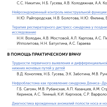
С.С. Никитин, Н.Б. Гусева, А.В. Колодяжная, А.А. 
Нейроэндокринный контроль менструальной функции 
Н.Ю. Райгородская, Н.В. Болотова, Н.Ю. Филина, Е
Терапия респираторного дистресс-синдрома у поздни
исследование
Н.Н. Володин, А.В. Мостовой, А.Л. Карпова, А.С. П
Ипполитова, Н.Н. Батухтина, А.С. Гараева
В ПОМОЩЬ ПРАКТИЧЕСКОМУ ВРАЧУ
Трудности первичного выявления и дифференциальной
нижних мочевых путей у детей
В.Д. Коноплев, Н.Б. Гусева, Э.К. Заботина, М.В. Ру
Нефробластома как проявление синдрома Дениса–Дра
Г.Б. Сагоян, М.В. Рубанская, А.П. Казанцев, А.М. С
Керимов, А.С. Темный, К.И. Киргизов, С.Р. Варфол
Диагностика врожденных аномалий полости носа и но