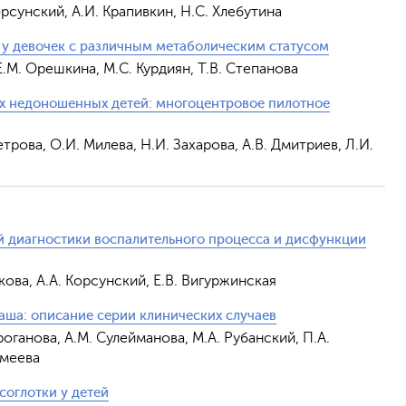
Корсунский, А.И. Крапивкин, Н.С. Хлебутина
у девочек с различным метаболическим статусом
.М. Орешкина, М.С. Курдиян, Т.В. Степанова
х недоношенных детей: многоцентровое пилотное
етрова, О.И. Милева, Н.И. Захарова, А.В. Дмитриев, Л.И.
 диагностики воспалительного процесса и дисфункции
нкова, А.А. Корсунский, Е.В. Вигуржинская
ша: описание серии клинических случаев
троганова, A.М. Сулейманова, М.А. Рубанский, П.А.
омеева
соглотки у детей