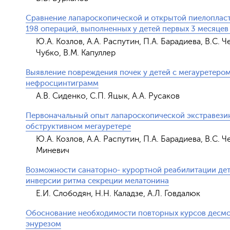
Сравнение лапароскопической и открытой пиелопласт
198 операций, выполненных у детей первых 3 месяцев
Ю.А. Козлов, А.А. Распутин, П.А. Барадиева, В.С. Ч
Чубко, В.М. Капуллер
Выявление повреждения почек у детей с мегауретеро
нефросцинтиграмм
А.В. Сиденко, С.П. Яцык, А.А. Русаков
Первоначальный опыт лапароскопической экстравези
обструктивном мегауретере
Ю.А. Козлов, А.А. Распутин, П.А. Барадиева, В.С. Ч
Миневич
Возможности санаторно- курортной реабилитации дет
инверсии ритма секреции мелатонина
Е.И. Слободян, Н.Н. Каладзе, А.Л. Говдалюк
Обоснование необходимости повторных курсов десмоп
энурезом