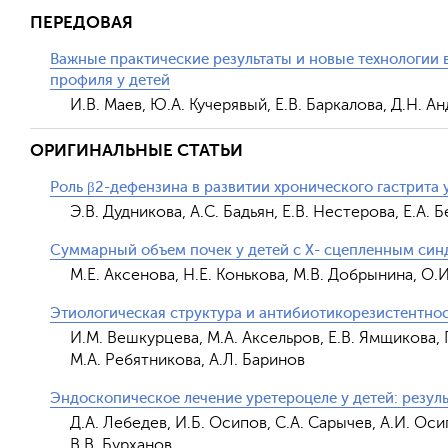
ПЕРЕДОВАЯ
Важные практические результаты и новые технологии 
профиля у детей
И.В. Маев, Ю.А. Кучерявый, Е.В. Баркалова, Д.Н. А
ОРИГИНАЛЬНЫЕ СТАТЬИ
Роль β2-дефензина в развитии хронического гастрита 
Э.В. Дудникова, А.С. Бадьян, Е.В. Нестерова, Е.А. 
Суммарный объем почек у детей с Х- сцепленным си
М.Е. Аксенова, Н.Е. Конькова, М.В. Добрынина, О.
Этиологическая структура и антибиотикорезистентнос
И.М. Вешкурцева, М.А. Аксельров, Е.В. Ямщикова, Г.
М.А. Ребятникова, А.Л. Баринов
Эндоскопическое лечение уретероцеле у детей: резул
Д.А. Лебедев, И.Б. Осипов, С.А. Сарычев, А.И. Оси
В.В. Бурханов