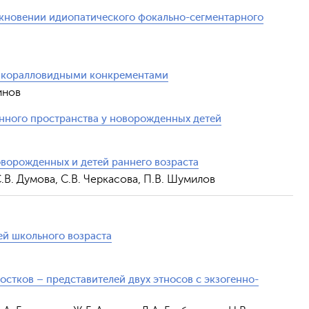
икновении идиопатического фокально-сегментарного
Отправить
и коралловидными конкрементами
инов
нного пространства у новорожденных детей
оворожденных и детей раннего возраста
.В. Думова, С.В. Черкасова, П.В. Шумилов
й школьного возраста
остков – представителей двух этносов с экзогенно-