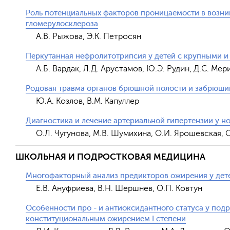
Роль потенциальных факторов проницаемости в возн
гломерулосклероза
А.В. Рыжова, Э.К. Петросян
Перкутанная нефролитотрипсия у детей с крупными 
А.Б. Вардак, Л.Д. Арустамов, Ю.Э. Рудин, Д.С. Мер
Родовая травма органов брюшной полости и забрюши
Ю.А. Козлов, В.М. Капуллер
Диагностика и лечение артериальной гипертензии у н
О.Л. Чугунова, М.В. Шумихина, О.И. Ярошевская, С
ШКОЛЬНАЯ И ПОДРОСТКОВАЯ МЕДИЦИНА
Многофакторный анализ предикторов ожирения у дете
Е.В. Ануфриева, В.Н. Шершнев, О.П. Ковтун
Особенности про - и антиоксидантного статуса у подр
конституциональным ожирением I степени