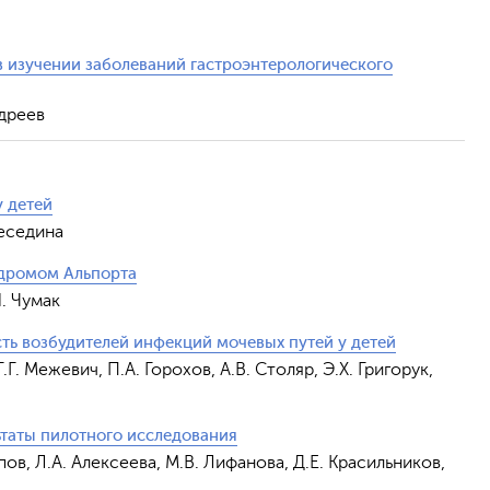
в изучении заболеваний гастроэнтерологического
ндреев
у детей
Беседина
ндромом Альпорта
И. Чумак
ть возбудителей инфекций мочевых путей у детей
Г. Межевич, П.А. Горохов, А.В. Столяр, Э.Х. Григорук,
ьтаты пилотного исследования
пов, Л.А. Алексеева, М.В. Лифанова, Д.Е. Красильников,