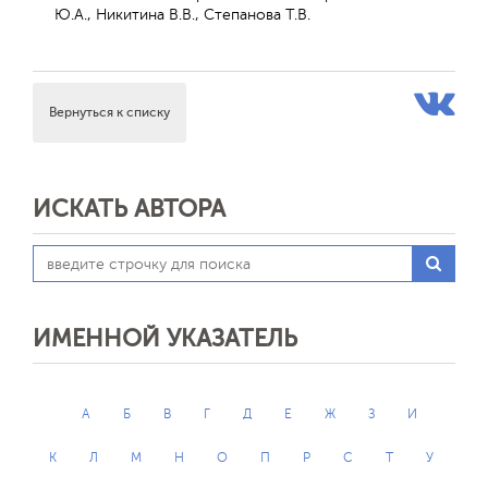
Ю.А., Никитина В.В., Степанова Т.В.
Вернуться к списку
ИСКАТЬ АВТОРА
ИМЕННОЙ УКАЗАТЕЛЬ
А
Б
В
Г
Д
Е
Ж
З
И
К
Л
М
Н
О
П
Р
С
Т
У