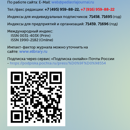
По работе сайта: E-Mail:
web@pediatriajournal.ru
Тел./факс редакции:
+7 (495) 959-88-22,
+7 (
916
) 959-88-22
Индексы для индивидуальных подписчиков:
71458
,
71695
(год)
Индексы для предприятий и организаций:
71459
,
71696
(год)
Международный индекс:
ISSN 0031-403X (Print)
ISSN 1990-2182 (Online)
Импакт-фактор журнала можно уточнить на
сайте:
www
.
elibrary
.
ru
Подписка через сервис «Подписка онлайн» Почты России
-
https://podpiska.pochta.ru/press/%D0%9F%D0%98554