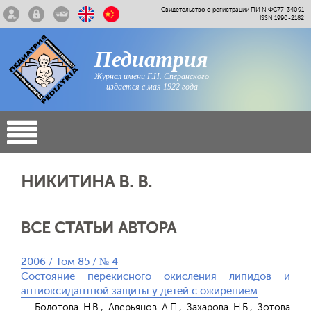
Свидетельство о регистрации ПИ N ФС77-34091
ISSN 1990-2182
Педиатрия
Журнал имени Г.Н. Сперанского
издается с мая 1922 года
НИКИТИНА В. В.
ВСЕ СТАТЬИ АВТОРА
2006 / Том 85 / № 4
Состояние перекисного окисления липидов и
антиоксидантной защиты у детей с ожирением
Болотова Н.В., Аверьянов А.П., Захарова Н.Б., Зотова