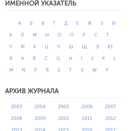
ИМЕННОЙ УКАЗАТЕЛЬ
А
Б
В
Г
Д
Е
Ж
З
И
К
Л
М
Н
О
П
Р
С
Т
У
Ф
Х
Ц
Ч
Ш
Щ
Э
Ю
Я
A
B
C
G
H
I
J
K
L
M
N
P
R
S
T
V
W
Y
АРХИВ ЖУРНАЛА
2003
2004
2005
2006
2007
2008
2009
2010
2011
2012
2013
2014
2015
2016
2017