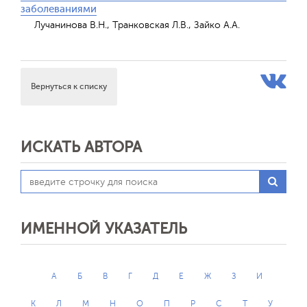
заболеваниями
Лучанинова В.Н., Транковская Л.В., Зайко А.А.
Вернуться к списку
ИСКАТЬ АВТОРА
ИМЕННОЙ УКАЗАТЕЛЬ
А
Б
В
Г
Д
Е
Ж
З
И
К
Л
М
Н
О
П
Р
С
Т
У