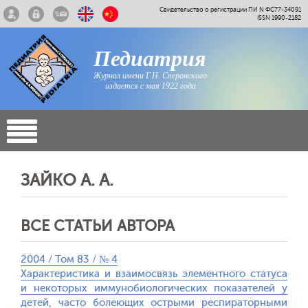
Свидетельство о регистрации ПИ N ФС77-34091
ISSN 1990-2182
Педиатрия
Журнал имени Г.Н. Сперанского
издается с мая 1922 года
ЗАЙКО А. А.
ВСЕ СТАТЬИ АВТОРА
2004 / Том 83 / № 4
Характеристика и взаимосвязь элементного статуса
и некоторых иммунобиологических показателей у
детей, часто болеющих острыми респираторными