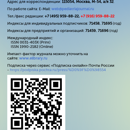
Адрес для корреспонденции:
115054, Москва, М-54, а/я 32
.
По работе сайта: E-Mail:
web@pediatriajournal.ru
Тел./факс редакции:
+7 (495) 959-88-22,
+7 (
916
) 959-88-22
Индексы для индивидуальных подписчиков:
71458
,
71695
(год)
Индексы для предприятий и организаций:
71459
,
71696
(год)
Международный индекс:
ISSN 0031-403X (Print)
ISSN 1990-2182 (Online)
Импакт-фактор журнала можно уточнить на
сайте:
www
.
elibrary
.
ru
Подписка через сервис «Подписка онлайн» Почты России
-
https://podpiska.pochta.ru/press/%D0%9F%D0%98554