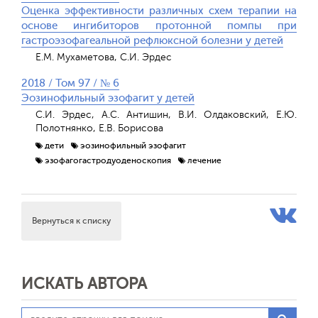
Оценка эффективности различных схем терапии на
основе ингибиторов протонной помпы при
гастроэзофагеальной рефлюксной болезни у детей
Е.М. Мухаметова, С.И. Эрдес
2018 / Том 97 / № 6
Эозинофильный эзофагит у детей
С.И. Эрдес, А.С. Антишин, В.И. Олдаковский, Е.Ю.
Полотнянко, Е.В. Борисова
дети
эозинофильный эзофагит
эзофагогастродуоденоскопия
лечение
Вернуться к списку
ИСКАТЬ АВТОРА