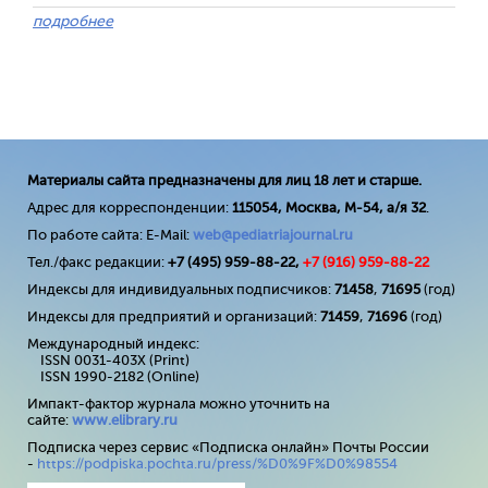
подробнее
Материалы сайта предназначены для лиц 18 лет и старше.
Адрес для корреспонденции:
115054, Москва, М-54, а/я 32
.
По работе сайта: E-Mail:
web@pediatriajournal.ru
Тел./факс редакции:
+7 (495) 959-88-22,
+7 (
916
) 959-88-22
Индексы для индивидуальных подписчиков:
71458
,
71695
(год)
Индексы для предприятий и организаций:
71459
,
71696
(год)
Международный индекс:
ISSN 0031-403X (Print)
ISSN 1990-2182 (Online)
Импакт-фактор журнала можно уточнить на
сайте:
www
.
elibrary
.
ru
Подписка через сервис «Подписка онлайн» Почты России
-
https://podpiska.pochta.ru/press/%D0%9F%D0%98554