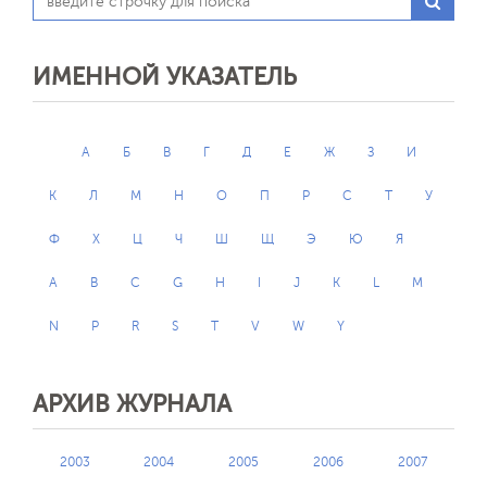
ИМЕННОЙ УКАЗАТЕЛЬ
А
Б
В
Г
Д
Е
Ж
З
И
К
Л
М
Н
О
П
Р
С
Т
У
Ф
Х
Ц
Ч
Ш
Щ
Э
Ю
Я
A
B
C
G
H
I
J
K
L
M
N
P
R
S
T
V
W
Y
АРХИВ ЖУРНАЛА
2003
2004
2005
2006
2007