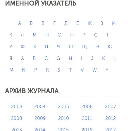
ИМЕННОЙ УКАЗАТЕЛЬ
А
Б
В
Г
Д
Е
Ж
З
И
К
Л
М
Н
О
П
Р
С
Т
У
Ф
Х
Ц
Ч
Ш
Щ
Э
Ю
Я
A
B
C
G
H
I
J
K
L
M
N
P
R
S
T
V
W
Y
АРХИВ ЖУРНАЛА
2003
2004
2005
2006
2007
2008
2009
2010
2011
2012
2013
2014
2015
2016
2017