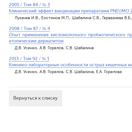
2005 / Том 84 / № 3
Клинический эффект вакцинации препаратами PNEUMO 23
Лукачев И.В., Еостинов М.П., Шабалина С.В., Гервазиева В.Б.
2008 / Том 87 / № 4
Опыт применения кисломолочного пробиотического пр
атопическим дерматитом
Д.В. Усенко, А.В. Горелов, С.В. Шабалина
2013 / Том 92 / № 1
Клинико-лабораторные особенности острых кишечных ин
Д.В. Усенко, А.В. Горелов, С.В. Шабалина, Е.А. Горелова
Вернуться к списку