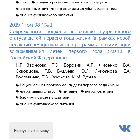
соки
неадаптированные молочные продукты
антропометрия
первоначальная убыль массы тела
оценка физического развития
2019 / Том 98 / № 1
Современные подходы к оценке нутритивного
статуса детей первого года жизни (в рамках новой
редакции «Национальной программы оптимизации
вскармливания детей первого года жизни в
Российской Федерации»)
Н.Г. Звонкова, Т.Э. Боровик, А.П. Фисенко, В.А.
Скворцова, Т.В. Бушуева, О.Л. Лукоянова, Е.А.
Рославцева, Т.В. Казюкова, И.М. Гусева
Национальная программа
дети первого года жизни
нутритивный статус
питание
антропометрия
биохимические показатели
оценка фактического питания
Вернуться к списку