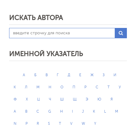
ИСКАТЬ АВТОРА
ИМЕННОЙ УКАЗАТЕЛЬ
А
Б
В
Г
Д
Е
Ж
З
И
К
Л
М
Н
О
П
Р
С
Т
У
Ф
Х
Ц
Ч
Ш
Щ
Э
Ю
Я
A
B
C
G
H
I
J
K
L
M
N
P
R
S
T
V
W
Y