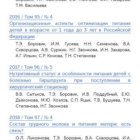
Т.М. Васильева
2016 / Том 95 / № 4
Организационные аспекты оптимизации питания
детей в возрасте от 1 года до 3 лет в Российской
Федерации
Т.Э. Боровик, И.М. Гусева, Н.Н. Семенова, В.А.
Скворцова, А.В. Суржик, Н.Г. Звонкова, И.Н. Захарова,
А.Г. Ильин, С.Р. Конова, Т.Н. Степанова
2017 / Том 96 / № 5
Нутритивный статус и особенности питания детей с
болезнью Гиршпрунга при поступлении в
хирургический стационар
В.В. Сытьков, Т.Э. Боровик, И.В. Поддубный, Е.Ю.
Дьяконова, М.Ю. Козлов, С.П. Яцык, Т.В. Бушуева, Т.Н.
Степанова, Н.Г. Звонкова
2018 / Том 97 / № 4
Состав грудного молока и питание матери: есть
связь?
О.Л. Лукоянова, Т.Э. Боровик, В.А. Скворцова, И.А.