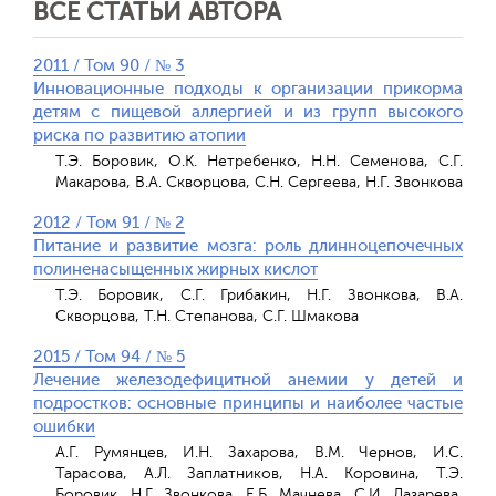
ВСЕ СТАТЬИ АВТОРА
2011 / Том 90 / № 3
Инновационные подходы к организации прикорма
детям с пищевой аллергией и из групп высокого
риска по развитию атопии
Т.Э. Боровик, О.К. Нетребенко, Н.Н. Семенова, С.Г.
Макарова, В.А. Скворцова, С.Н. Сергеева, Н.Г. Звонкова
2012 / Том 91 / № 2
Питание и развитие мозга: роль длинноцепочечных
полиненасыщенных жирных кислот
Т.Э. Боровик, С.Г. Грибакин, Н.Г. Звонкова, В.А.
Скворцова, Т.Н. Степанова, С.Г. Шмакова
2015 / Том 94 / № 5
Лечение железодефицитной анемии у детей и
подростков: основные принципы и наиболее частые
ошибки
А.Г. Румянцев, И.Н. Захарова, В.М. Чернов, И.С.
Тарасова, А.Л. Заплатников, Н.А. Коровина, Т.Э.
Боровик, Н.Г. Звонкова, Е.Б. Мачнева, С.И. Лазарева,