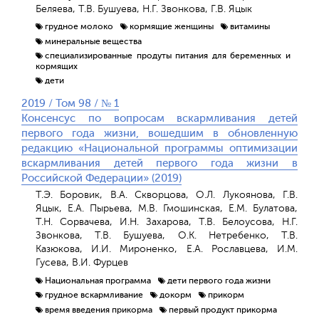
Беляева, Т.В. Бушуева, Н.Г. Звонкова, Г.В. Яцык
грудное молоко
кормящие женщины
витамины
минеральные вещества
специализированные продуты питания для беременных и
кормящих
дети
2019 / Том 98 / № 1
Консенсус по вопросам вскармливания детей
первого года жизни, вошедшим в обновленную
редакцию «Национальной программы оптимизации
вскармливания детей первого года жизни в
Российской Федерации» (2019)
Т.Э. Боровик, В.А. Скворцова, О.Л. Лукоянова, Г.В.
Яцык, Е.А. Пырьева, М.В. Гмошинская, Е.М. Булатова,
Т.Н. Сорвачева, И.Н. Захарова, Т.В. Белоусова, Н.Г.
Звонкова, Т.В. Бушуева, О.К. Нетребенко, Т.В.
Казюкова, И.И. Мироненко, Е.А. Рославцева, И.М.
Гусева, В.И. Фурцев
Национальная программа
дети первого года жизни
грудное вскармливание
докорм
прикорм
время введения прикорма
первый продукт прикорма