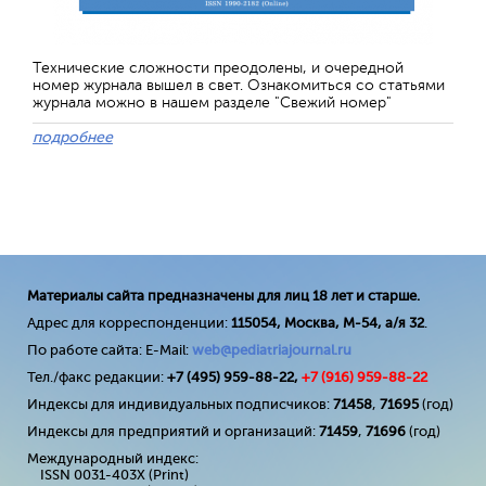
Технические сложности преодолены, и очередной
номер журнала вышел в свет. Ознакомиться со статьями
журнала можно в нашем разделе "Свежий номер"
подробнее
Материалы сайта предназначены для лиц 18 лет и старше.
Адрес для корреспонденции:
115054, Москва, М-54, а/я 32
.
По работе сайта: E-Mail:
web@pediatriajournal.ru
Тел./факс редакции:
+7 (495) 959-88-22,
+7 (
916
) 959-88-22
Индексы для индивидуальных подписчиков:
71458
,
71695
(год)
Индексы для предприятий и организаций:
71459
,
71696
(год)
Международный индекс:
ISSN 0031-403X (Print)