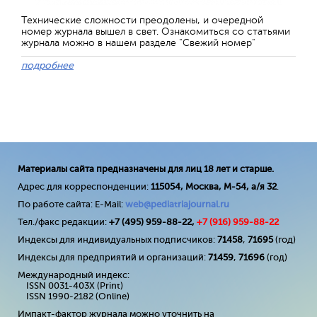
Технические сложности преодолены, и очередной
номер журнала вышел в свет. Ознакомиться со статьями
журнала можно в нашем разделе "Свежий номер"
подробнее
Материалы сайта предназначены для лиц 18 лет и старше.
Адрес для корреспонденции:
115054, Москва, М-54, а/я 32
.
По работе сайта: E-Mail:
web@pediatriajournal.ru
Тел./факс редакции:
+7 (495) 959-88-22,
+7 (
916
) 959-88-22
Индексы для индивидуальных подписчиков:
71458
,
71695
(год)
Индексы для предприятий и организаций:
71459
,
71696
(год)
Международный индекс:
ISSN 0031-403X (Print)
ISSN 1990-2182 (Online)
Импакт-фактор журнала можно уточнить на