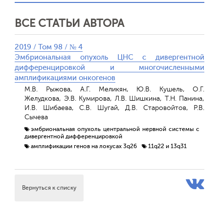
ВСЕ СТАТЬИ АВТОРА
2019 / Том 98 / № 4
Эмбриональная опухоль ЦНС с дивергентной
дифференцировкой и многочисленными
амплификациями онкогенов
М.В. Рыжова, А.Г. Меликян, Ю.В. Кушель, О.Г.
Желудкова, Э.В. Кумирова, Л.В. Шишкина, Т.Н. Панина,
И.В. Шибаева, С.В. Шугай, Д.В. Старовойтов, Р.В.
Сычева
эмбриональная опухоль центральной нервной системы с
дивергентной дифференцировкой
амплификации генов на локусах 3q26
11q22 и 13q31
Вернуться к списку