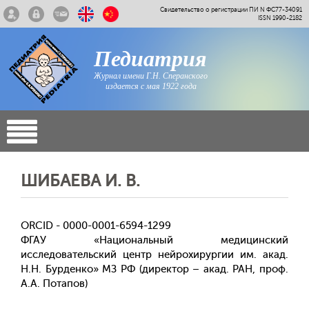
Свидетельство о регистрации ПИ N ФС77-34091
ISSN 1990-2182
Педиатрия
Журнал имени Г.Н. Сперанского
издается с мая 1922 года
ШИБАЕВА И. В.
ORCID - 0000-0001-6594-1299
ФГАУ «Национальный медицинский
исследовательский центр нейрохирургии им. акад.
Н.Н. Бурденко» МЗ РФ (директор – акад. РАН, проф.
А.А. Потапов)