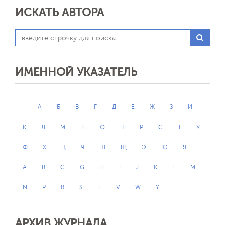
ИСКАТЬ АВТОРА
ИМЕННОЙ УКАЗАТЕЛЬ
А
Б
В
Г
Д
Е
Ж
З
И
К
Л
М
Н
О
П
Р
С
Т
У
Ф
Х
Ц
Ч
Ш
Щ
Э
Ю
Я
A
B
C
G
H
I
J
K
L
M
N
P
R
S
T
V
W
Y
АРХИВ ЖУРНАЛА