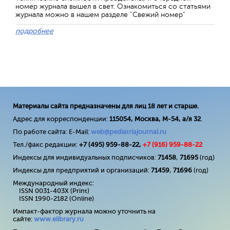
номер журнала вышел в свет. Ознакомиться со статьями
журнала можно в нашем разделе "Свежий номер"
подробнее
Материалы сайта предназначены для лиц 18 лет и старше.
Адрес для корреспонденции:
115054, Москва, М-54, а/я 32
.
По работе сайта: E-Mail:
web@pediatriajournal.ru
Тел./факс редакции:
+7 (495) 959-88-22,
+7 (
916
) 959-88-22
Индексы для индивидуальных подписчиков:
71458
,
71695
(год)
Индексы для предприятий и организаций:
71459
,
71696
(год)
Международный индекс:
ISSN 0031-403X (Print)
ISSN 1990-2182 (Online)
Импакт-фактор журнала можно уточнить на
сайте:
www
.
elibrary
.
ru