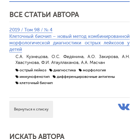
ВСЕ СТАТЬИ АВТОРА
2019 / Том 98 / № 4
Клеточный биочип – новый метод комбинированной
морфологической диагностики острых лейкозов у
детей
С.А. Кузнецова, О.С. Федянина, А.О. Закирова, А.Н.
Хвастунова, Ф.И. Атауллаханов, А.А. Масчан
острый лейкоз
диагностика
морфология
иммунофенотип
дифференцировочные антигены
клеточный биочип
Вернуться к списку
ИСКАТЬ АВТОРА