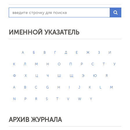
ИМЕННОЙ УКАЗАТЕЛЬ
А
Б
В
Г
Д
Е
Ж
З
И
К
Л
М
Н
О
П
Р
С
Т
У
Ф
Х
Ц
Ч
Ш
Щ
Э
Ю
Я
A
B
C
G
H
I
J
K
L
M
N
P
R
S
T
V
W
Y
АРХИВ ЖУРНАЛА