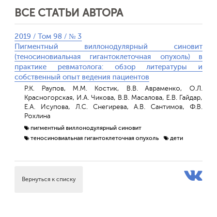
ВСЕ СТАТЬИ АВТОРА
2019 / Том 98 / № 3
Пигментный виллонодулярный синовит
(теносиновиальная гигантоклеточная опухоль) в
практике ревматолога: обзор литературы и
собственный опыт ведения пациентов
Р.К. Раупов, М.М. Костик, В.В. Авраменко, О.Л.
Красногорская, И.А. Чикова, В.В. Масалова, Е.В. Гайдар,
Е.А. Исупова, Л.С. Снегирева, А.В. Сантимов, Ф.В.
Рохлина
пигментный виллонодулярный синовит
теносиновиальная гигантоклеточная опухоль
дети
Вернуться к списку