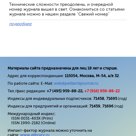
Технические сложности преодолены, и очередной
номер журнала вышел в свет. Ознакомиться со статьями
журнала можно в нашем разделе "Свежий номер"
подробнее
Материалы сайта предназначены для лиц 18 лет и старше.
Адрес для корреспонденции:
115054, Москва, М-54, а/я 32
.
По работе сайта: E-Mail:
web@pediatriajournal.ru
Тел./факс редакции:
+7 (495) 959-88-22,
+7 (
916
) 959-88-22
Индексы для индивидуальных подписчиков:
71458
,
71695
(год)
Индексы для предприятий и организаций:
71459
,
71696
(год)
Международный индекс:
ISSN 0031-403X (Print)
ISSN 1990-2182 (Online)
Импакт-фактор журнала можно уточнить на
сайте:
www
.
elibrary
.
ru