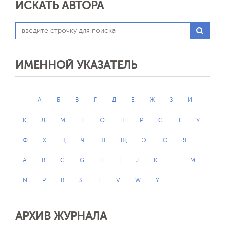
ИСКАТЬ АВТОРА
ИМЕННОЙ УКАЗАТЕЛЬ
А
Б
В
Г
Д
Е
Ж
З
И
К
Л
М
Н
О
П
Р
С
Т
У
Ф
Х
Ц
Ч
Ш
Щ
Э
Ю
Я
A
B
C
G
H
I
J
K
L
M
N
P
R
S
T
V
W
Y
АРХИВ ЖУРНАЛА