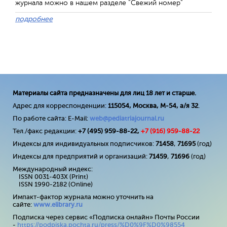
журнала можно в нашем разделе "Свежий номер"
подробнее
Материалы сайта предназначены для лиц 18 лет и старше.
Адрес для корреспонденции:
115054, Москва, М-54, а/я 32
.
По работе сайта: E-Mail:
web@pediatriajournal.ru
Тел./факс редакции:
+7 (495) 959-88-22,
+7 (
916
) 959-88-22
Индексы для индивидуальных подписчиков:
71458
,
71695
(год)
Индексы для предприятий и организаций:
71459
,
71696
(год)
Международный индекс:
ISSN 0031-403X (Print)
ISSN 1990-2182 (Online)
Импакт-фактор журнала можно уточнить на
сайте:
www
.
elibrary
.
ru
Подписка через сервис «Подписка онлайн» Почты России
-
https://podpiska.pochta.ru/press/%D0%9F%D0%98554