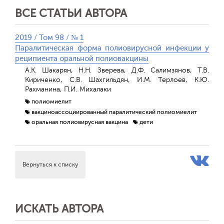
ВСЕ СТАТЬИ АВТОРА
2019 / Том 98 / № 1
Паралитическая форма полиовирусной инфекции у
реципиента оральной полиовакцины
А.К. Шакарян, Н.Н. Зверева, Д.Ф. Салимзянов, Т.В.
Кириченко, С.В. Шахгильдян, И.М. Терлоев, К.Ю.
Рахманина, П.И. Михалаки
полиомиелит
вакциноассоциированный паралитический полиомиелит
оральная полиовирусная вакцина
дети
Вернуться к списку
ИСКАТЬ АВТОРА