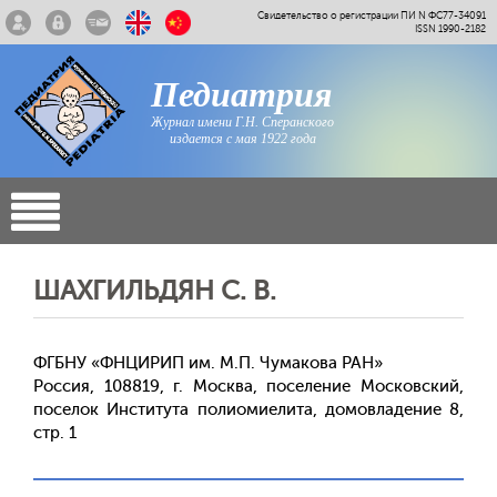
Свидетельство о регистрации ПИ N ФС77-34091
ISSN 1990-2182
Педиатрия
Журнал имени Г.Н. Сперанского
издается с мая 1922 года
ШАХГИЛЬДЯН С. В.
ФГБНУ «ФНЦИРИП им. М.П. Чумакова РАН»
Россия, 108819, г. Москва, поселение Московский,
поселок Института полиомиелита, домовладение 8,
стр. 1