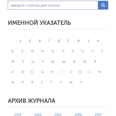
ИМЕННОЙ УКАЗАТЕЛЬ
А
Б
В
Г
Д
Е
Ж
З
И
К
Л
М
Н
О
П
Р
С
Т
У
Ф
Х
Ц
Ч
Ш
Щ
Э
Ю
Я
A
B
C
G
H
I
J
K
L
M
N
P
R
S
T
V
W
Y
АРХИВ ЖУРНАЛА
2003
2004
2005
2006
2007