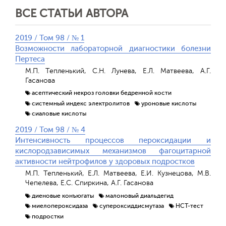
ВСЕ СТАТЬИ АВТОРА
2019 / Том 98 / № 1
Возможности лабораторной диагностики болезни
Пертеса
М.П. Тепленький, С.Н. Лунева, Е.Л. Матвеева, А.Г.
Гасанова
асептический некроз головки бедренной кости
системный индекс электролитов
уроновые кислоты
сиаловые кислоты
2019 / Том 98 / № 4
Интенсивность процессов пероксидации и
кислородзависимых механизмов фагоцитарной
активности нейтрофилов у здоровых подростков
М.П. Тепленький, Е.Л. Матвеева, Е.И. Кузнецова, М.В.
Чепелева, Е.С. Спиркина, А.Г. Гасанова
диеновые конъюгаты
малоновый диальдегид
миелопероксидаза
супероксиддисмутаза
HCT-тест
подростки