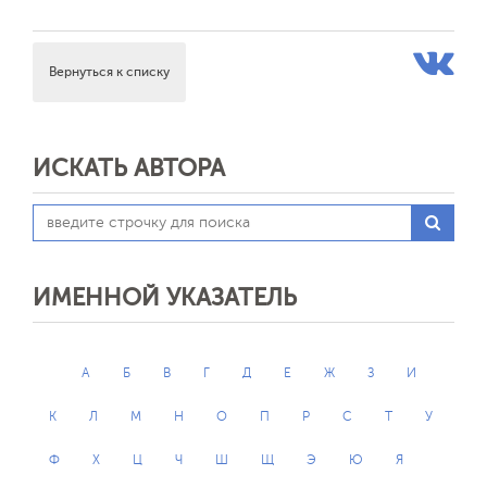
Вернуться к списку
ИСКАТЬ АВТОРА
ИМЕННОЙ УКАЗАТЕЛЬ
А
Б
В
Г
Д
Е
Ж
З
И
К
Л
М
Н
О
П
Р
С
Т
У
Ф
Х
Ц
Ч
Ш
Щ
Э
Ю
Я