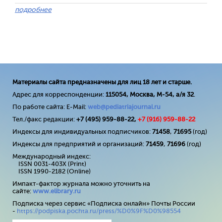
подробнее
Материалы сайта предназначены для лиц 18 лет и старше.
Адрес для корреспонденции:
115054, Москва, М-54, а/я 32
.
По работе сайта: E-Mail:
web@pediatriajournal.ru
Тел./факс редакции:
+7 (495) 959-88-22,
+7 (
916
) 959-88-22
Индексы для индивидуальных подписчиков:
71458
,
71695
(год)
Индексы для предприятий и организаций:
71459
,
71696
(год)
Международный индекс:
ISSN 0031-403X (Print)
ISSN 1990-2182 (Online)
Импакт-фактор журнала можно уточнить на
сайте:
www
.
elibrary
.
ru
Подписка через сервис «Подписка онлайн» Почты России
-
https://podpiska.pochta.ru/press/%D0%9F%D0%98554