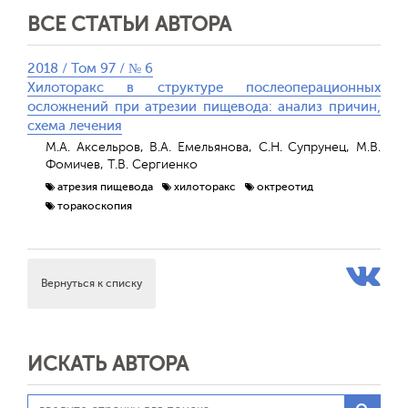
ВСЕ СТАТЬИ АВТОРА
2018 / Том 97 / № 6
Хилоторакс в структуре послеоперационных
осложнений при атрезии пищевода: анализ причин,
схема лечения
М.А. Аксельров, В.А. Емельянова, С.Н. Супрунец, М.В.
Фомичев, Т.В. Сергиенко
атрезия пищевода
хилоторакс
октреотид
торакоскопия
Вернуться к списку
ИСКАТЬ АВТОРА