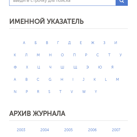
ИМЕННОЙ УКАЗАТЕЛЬ
А
Б
В
Г
Д
Е
Ж
З
И
К
Л
М
Н
О
П
Р
С
Т
У
Ф
Х
Ц
Ч
Ш
Щ
Э
Ю
Я
A
B
C
G
H
I
J
K
L
M
N
P
R
S
T
V
W
Y
АРХИВ ЖУРНАЛА
2003
2004
2005
2006
2007