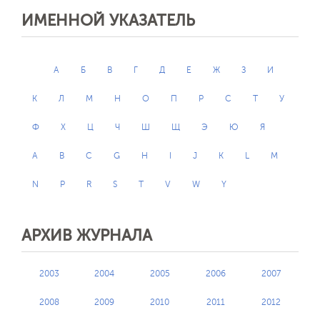
ИМЕННОЙ УКАЗАТЕЛЬ
А
Б
В
Г
Д
Е
Ж
З
И
К
Л
М
Н
О
П
Р
С
Т
У
Ф
Х
Ц
Ч
Ш
Щ
Э
Ю
Я
A
B
C
G
H
I
J
K
L
M
N
P
R
S
T
V
W
Y
АРХИВ ЖУРНАЛА
2003
2004
2005
2006
2007
2008
2009
2010
2011
2012