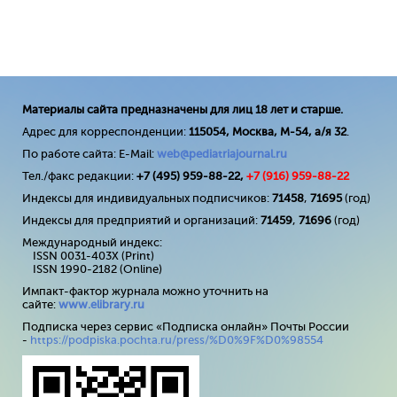
Материалы сайта предназначены для лиц 18 лет и старше.
Адрес для корреспонденции:
115054, Москва, М-54, а/я 32
.
По работе сайта: E-Mail:
web@pediatriajournal.ru
Тел./факс редакции:
+7 (495) 959-88-22,
+7 (
916
) 959-88-22
Индексы для индивидуальных подписчиков:
71458
,
71695
(год)
Индексы для предприятий и организаций:
71459
,
71696
(год)
Международный индекс:
ISSN 0031-403X (Print)
ISSN 1990-2182 (Online)
Импакт-фактор журнала можно уточнить на
сайте:
www
.
elibrary
.
ru
Подписка через сервис «Подписка онлайн» Почты России
-
https://podpiska.pochta.ru/press/%D0%9F%D0%98554