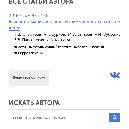
ВСЕ СТАТЬИ АВТОРА
2018 / Том 97 / № 6
Варианты манифестации аутоиммунного гепатита у
детей
Т.В. Строкова, А.Г. Сурков, М.Э. Багаева, А.И. Зубович,
Е.В. Павловская, И.А. Матинян
дети
аутоиммунный гепатит
болезни печени
цирроз печени
Вернуться к списку
ИСКАТЬ АВТОРА