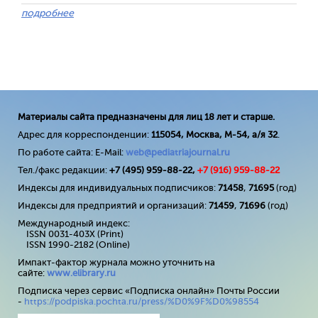
подробнее
Материалы сайта предназначены для лиц 18 лет и старше.
Адрес для корреспонденции:
115054, Москва, М-54, а/я 32
.
По работе сайта: E-Mail:
web@pediatriajournal.ru
Тел./факс редакции:
+7 (495) 959-88-22,
+7 (
916
) 959-88-22
Индексы для индивидуальных подписчиков:
71458
,
71695
(год)
Индексы для предприятий и организаций:
71459
,
71696
(год)
Международный индекс:
ISSN 0031-403X (Print)
ISSN 1990-2182 (Online)
Импакт-фактор журнала можно уточнить на
сайте:
www
.
elibrary
.
ru
Подписка через сервис «Подписка онлайн» Почты России
-
https://podpiska.pochta.ru/press/%D0%9F%D0%98554