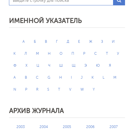
ИМЕННОЙ УКАЗАТЕЛЬ
А
Б
В
Г
Д
Е
Ж
З
И
К
Л
М
Н
О
П
Р
С
Т
У
Ф
Х
Ц
Ч
Ш
Щ
Э
Ю
Я
A
B
C
G
H
I
J
K
L
M
N
P
R
S
T
V
W
Y
АРХИВ ЖУРНАЛА
2003
2004
2005
2006
2007