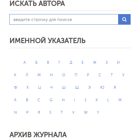
ИСКАТЬ АВТОРА
ИМЕННОЙ УКАЗАТЕЛЬ
А
Б
В
Г
Д
Е
Ж
З
И
К
Л
М
Н
О
П
Р
С
Т
У
Ф
Х
Ц
Ч
Ш
Щ
Э
Ю
Я
A
B
C
G
H
I
J
K
L
M
N
P
R
S
T
V
W
Y
АРХИВ ЖУРНАЛА