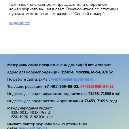
Технические сложности преодолены, и очередной
номер журнала вышел в свет. Ознакомиться со статьями
журнала можно в нашем разделе "Свежий номер"
подробнее
Материалы сайта предназначены для лиц 18 лет и старше.
Адрес для корреспонденции:
115054, Москва, М-54, а/я 32
.
По работе сайта: E-Mail:
web@pediatriajournal.ru
Тел./факс редакции:
+7 (495) 959-88-22,
+7 (
916
) 959-88-22
Индексы для индивидуальных подписчиков:
71458
,
71695
(год)
Индексы для предприятий и организаций:
71459
,
71696
(год)
Международный индекс:
ISSN 0031-403X (Print)
ISSN 1990-2182 (Online)
Импакт-фактор журнала можно уточнить на
сайте:
www
.
elibrary
.
ru