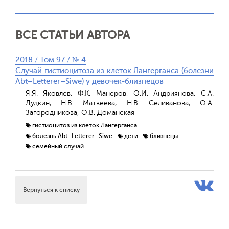
ВСЕ СТАТЬИ АВТОРА
2018 / Том 97 / № 4
Случай гистиоцитоза из клеток Лангерганса (болезни
Аbt–Letterer–Siwe) у девочек-близнецов
Я.Я. Яковлев, Ф.К. Манеров, О.И. Андриянова, С.А.
Дудкин, Н.В. Матвеева, Н.В. Селиванова, О.А.
Загородникова, О.В. Доманская
гистиоцитоз из клеток Лангерганса
болезнь Abt–Letterer–Siwe
дети
близнецы
семейный случай
Вернуться к списку