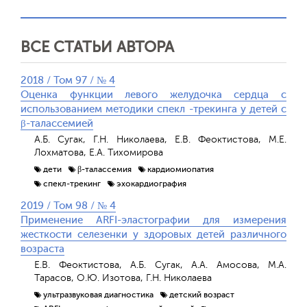
ВСЕ СТАТЬИ АВТОРА
2018 / Том 97 / № 4
Оценка функции левого желудочка сердца с
использованием методики спекл -трекинга у детей с
β-талассемией
А.Б. Сугак, Г.Н. Николаева, Е.В. Феоктистова, М.Е.
Лохматова, Е.А. Тихомирова
дети
β-талассемия
кардиомиопатия
спекл-трекинг
эхокардиография
2019 / Том 98 / № 4
Применение ARFI-эластографии для измерения
жесткости селезенки у здоровых детей различного
возраста
Е.В. Феоктистова, А.Б. Сугак, А.А. Амосова, М.А.
Тарасов, О.Ю. Изотова, Г.Н. Николаева
ультразвуковая диагностика
детский возраст