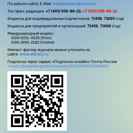
По работе сайта: E-Mail:
web@pediatriajournal.ru
Тел./факс редакции:
+7 (495) 959-88-22,
+7 (
916
) 959-88-22
Индексы для индивидуальных подписчиков:
71458
,
71695
(год)
Индексы для предприятий и организаций:
71459
,
71696
(год)
Международный индекс:
ISSN 0031-403X (Print)
ISSN 1990-2182 (Online)
Импакт-фактор журнала можно уточнить на
сайте:
www
.
elibrary
.
ru
Подписка через сервис «Подписка онлайн» Почты России
-
https://podpiska.pochta.ru/press/%D0%9F%D0%98554