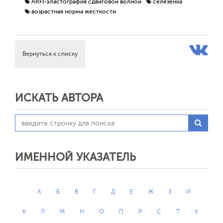
ARFI-эластография сдвиговой волной
селезенка
возрастная норма жесткости
Вернуться к списку
ИСКАТЬ АВТОРА
ИМЕННОЙ УКАЗАТЕЛЬ
А
Б
В
Г
Д
Е
Ж
З
И
К
Л
М
Н
О
П
Р
С
Т
У