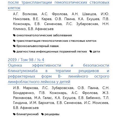
после трансплантации гемопоэтических стволовых
клеток
А.Г. Волкова, А.С. Фролова, А.Н. Швецов, И.Ю.
Николаев, В.Е. Карев, О.В. Паина, К.А. Екушев, П.В.
Кожокарь, Е.В. Семенова, Л.С. Зубаровская, Н.Н.
Климко, Б.В. Афанасьев
онкогематологические заболевания
трансплантация гемопоэтических стволовых клеток
бронхоальвеолярный лаваж
диагностика инфекционных поражений легких
дети
2019 / Том 98 / № 4
Оценка эффективности и безопасности
блинатумомаба в терапии рецидивов и
рефрактерных форм В- линейного острого
лимфобластного лейкоза у детей
И.В. Маркова, Л.С. Зубаровская, О.В. Паина, С.Н.
Бондаренко, П.В. Кожокарь, А.С. Фролова, Ж.З.
Рахманова, М.А. Галас, К.А. Екушов, Е.В. Бабенко, Т.Л.
Гиндина, И.М. Бархатов, Е.В. Семенова, И.С. Моисеев,
Б.В. Афанасьев
блинатумомаб
рецидивы