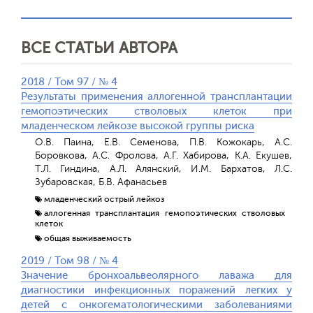
ВСЕ СТАТЬИ АВТОРА
2018 / Том 97 / № 4
Результаты применения аллогенной трансплантации
гемопоэтических стволовых клеток при
младенческом лейкозе высокой группы риска
О.В. Паина, Е.В. Семенова, П.В. Кожокарь, А.С.
Боровкова, А.С. Фролова, А.Г. Хабирова, К.А. Екушев,
Т.Л. Гиндина, А.Л. Алянский, И.М. Бархатов, Л.С.
Зубаровская, Б.В. Афанасьев
младенческий острый лейкоз
аллогенная трансплантация гемопоэтических стволовых
клеток
общая выживаемость
2019 / Том 98 / № 4
Значение бронхоальвеолярного лаважа для
диагностики инфекционных поражений легких у
детей с онкогематологическими заболеваниями