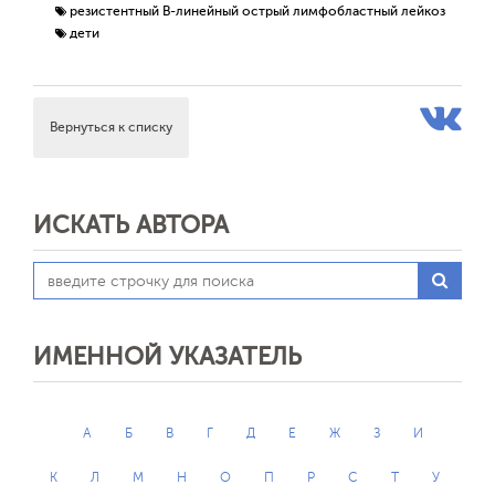
резистентный В-линейный острый лимфобластный лейкоз
дети
Вернуться к списку
ИСКАТЬ АВТОРА
ИМЕННОЙ УКАЗАТЕЛЬ
А
Б
В
Г
Д
Е
Ж
З
И
К
Л
М
Н
О
П
Р
С
Т
У