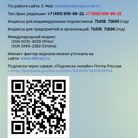
По работе сайта: E-Mail:
web@pediatriajournal.ru
Тел./факс редакции:
+7 (495) 959-88-22,
+7 (
916
) 959-88-22
Индексы для индивидуальных подписчиков:
71458
,
71695
(год)
Индексы для предприятий и организаций:
71459
,
71696
(год)
Международный индекс:
ISSN 0031-403X (Print)
ISSN 1990-2182 (Online)
Импакт-фактор журнала можно уточнить на
сайте:
www
.
elibrary
.
ru
Подписка через сервис «Подписка онлайн» Почты России
-
https://podpiska.pochta.ru/press/%D0%9F%D0%98554