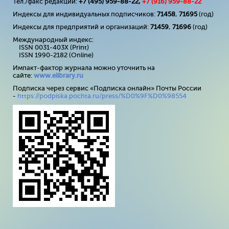
Тел./факс редакции:
+7 (495) 959-88-22,
+7 (
916
) 959-88-22
Индексы для индивидуальных подписчиков:
71458
,
71695
(год)
Индексы для предприятий и организаций:
71459
,
71696
(год)
Международный индекс:
ISSN 0031-403X (Print)
ISSN 1990-2182 (Online)
Импакт-фактор журнала можно уточнить на
сайте:
www
.
elibrary
.
ru
Подписка через сервис «Подписка онлайн» Почты России
-
https://podpiska.pochta.ru/press/%D0%9F%D0%98554