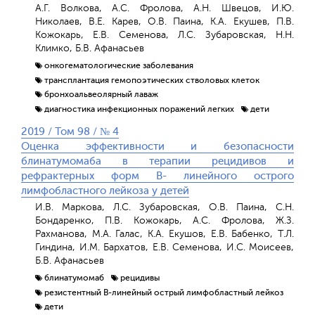
А.Г. Волкова, А.С. Фролова, А.Н. Швецов, И.Ю.
Николаев, В.Е. Карев, О.В. Паина, К.А. Екушев, П.В.
Кожокарь, Е.В. Семенова, Л.С. Зубаровская, Н.Н.
Климко, Б.В. Афанасьев
онкогематологические заболевания
трансплантация гемопоэтических стволовых клеток
бронхоальвеолярный лаваж
диагностика инфекционных поражений легких
дети
2019 / Том 98 / № 4
Оценка эффективности и безопасности
блинатумомаба в терапии рецидивов и
рефрактерных форм В- линейного острого
лимфобластного лейкоза у детей
И.В. Маркова, Л.С. Зубаровская, О.В. Паина, С.Н.
Бондаренко, П.В. Кожокарь, А.С. Фролова, Ж.З.
Рахманова, М.А. Галас, К.А. Екушов, Е.В. Бабенко, Т.Л.
Гиндина, И.М. Бархатов, Е.В. Семенова, И.С. Моисеев,
Б.В. Афанасьев
блинатумомаб
рецидивы
резистентный В-линейный острый лимфобластный лейкоз
дети