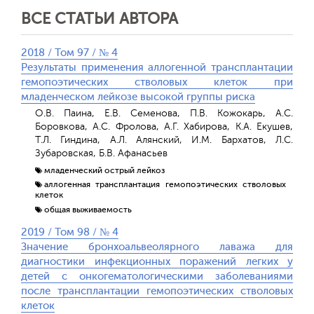
ВСЕ СТАТЬИ АВТОРА
2018 / Том 97 / № 4
Результаты применения аллогенной трансплантации
гемопоэтических стволовых клеток при
младенческом лейкозе высокой группы риска
О.В. Паина, Е.В. Семенова, П.В. Кожокарь, А.С.
Боровкова, А.С. Фролова, А.Г. Хабирова, К.А. Екушев,
Т.Л. Гиндина, А.Л. Алянский, И.М. Бархатов, Л.С.
Зубаровская, Б.В. Афанасьев
младенческий острый лейкоз
аллогенная трансплантация гемопоэтических стволовых
клеток
общая выживаемость
2019 / Том 98 / № 4
Значение бронхоальвеолярного лаважа для
диагностики инфекционных поражений легких у
детей с онкогематологическими заболеваниями
после трансплантации гемопоэтических стволовых
клеток