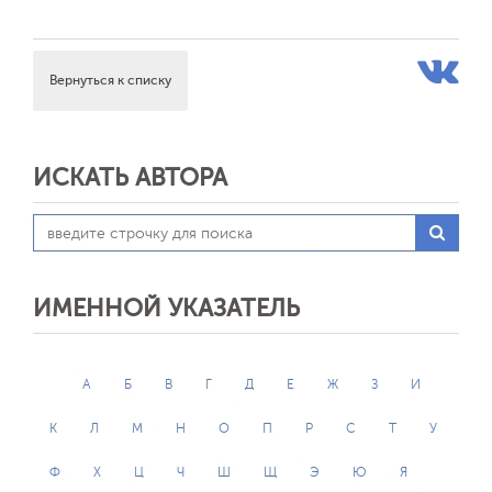
Вернуться к списку
ИСКАТЬ АВТОРА
ИМЕННОЙ УКАЗАТЕЛЬ
А
Б
В
Г
Д
Е
Ж
З
И
К
Л
М
Н
О
П
Р
С
Т
У
Ф
Х
Ц
Ч
Ш
Щ
Э
Ю
Я