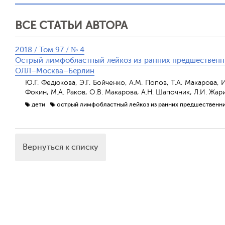
ВСЕ СТАТЬИ АВТОРА
2018 / Том 97 / № 4
Острый лимфобластный лейкоз из ранних предшественник
ОЛЛ–Москва–Берлин
Ю.Г. Федюкова, Э.Г. Бойченко, А.М. Попов, Т.А. Макарова, И.
Фокин, М.А. Раков, О.В. Макарова, А.Н. Шапочник, Л.И. Жар
дети
острый лимфобластный лейкоз из ранних предшественни
Вернуться к списку