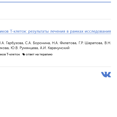
ов Т-клеток: результаты лечения в рамках исследования
А. Гарбузова, С.А. Боронина, Н.А. Филатова, Г.Р. Шарапова, В.Н.
икова, Ю.В. Румянцева, А.И. Карачунский
ков Т-клеток
ответ на терапию