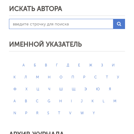
ИСКАТЬ АВТОРА
ИМЕННОЙ УКАЗАТЕЛЬ
А
Б
В
Г
Д
Е
Ж
З
И
К
Л
М
Н
О
П
Р
С
Т
У
Ф
Х
Ц
Ч
Ш
Щ
Э
Ю
Я
A
B
C
G
H
I
J
K
L
M
N
P
R
S
T
V
W
Y