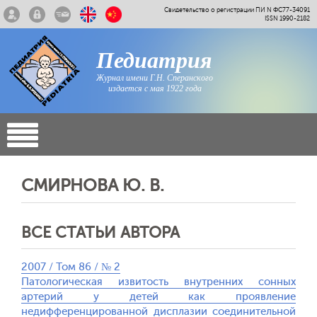
Свидетельство о регистрации ПИ N ФС77-34091
ISSN 1990-2182
Педиатрия
Журнал имени Г.Н. Сперанского
издается с мая 1922 года
СМИРНОВА Ю. В.
ВСЕ СТАТЬИ АВТОРА
2007 / Том 86 / № 2
Патологическая извитость внутренних сонных
артерий у детей как проявление
недифференцированной дисплазии соединительной