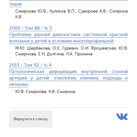
ткани
Смирнова Ю.В., Куликов В.П., Суворова А.В., Смирнов
К.В.
2009 / Том 88 / № 5
Проблема ранней диагностики системной красной
волчанки у детей в условиях многопрофильной
М.Ю. Щербакова, О.Е. Гуревич, О.И. Ярошевская, Ю.В.
Смирнова, Е.Н. Долгина, Л.А. Пронина
2013 / Том 92 / № 4
Патологическая деформация внутренней сонной
артерии у детей: этиология, клиника, подходы к
лечению
Ю.В. Смирнова, К.В. Смирнов
Вернуться к списку