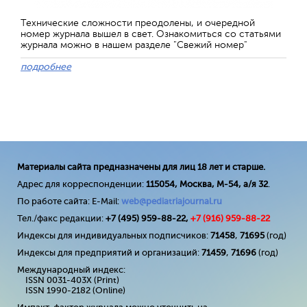
Технические сложности преодолены, и очередной
номер журнала вышел в свет. Ознакомиться со статьями
журнала можно в нашем разделе "Свежий номер"
подробнее
Материалы сайта предназначены для лиц 18 лет и старше.
Адрес для корреспонденции:
115054, Москва, М-54, а/я 32
.
По работе сайта: E-Mail:
web@pediatriajournal.ru
Тел./факс редакции:
+7 (495) 959-88-22,
+7 (
916
) 959-88-22
Индексы для индивидуальных подписчиков:
71458
,
71695
(год)
Индексы для предприятий и организаций:
71459
,
71696
(год)
Международный индекс:
ISSN 0031-403X (Print)
ISSN 1990-2182 (Online)