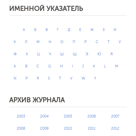
ИМЕННОЙ УКАЗАТЕЛЬ
А
Б
В
Г
Д
Е
Ж
З
И
К
Л
М
Н
О
П
Р
С
Т
У
Ф
Х
Ц
Ч
Ш
Щ
Э
Ю
Я
A
B
C
G
H
I
J
K
L
M
N
P
R
S
T
V
W
Y
АРХИВ ЖУРНАЛА
2003
2004
2005
2006
2007
2008
2009
2010
2011
2012