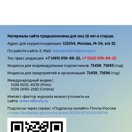
Материалы сайта предназначены для лиц 18 лет и старше.
Адрес для корреспонденции:
115054, Москва, М-54, а/я 32
.
По работе сайта: E-Mail:
web@pediatriajournal.ru
Тел./факс редакции:
+7 (495) 959-88-22,
+7 (
916
) 959-88-22
Индексы для индивидуальных подписчиков:
71458
,
71695
(год)
Индексы для предприятий и организаций:
71459
,
71696
(год)
Международный индекс:
ISSN 0031-403X (Print)
ISSN 1990-2182 (Online)
Импакт-фактор журнала можно уточнить на
сайте:
www
.
elibrary
.
ru
Подписка через сервис «Подписка онлайн» Почты России
-
https://podpiska.pochta.ru/press/%D0%9F%D0%98554