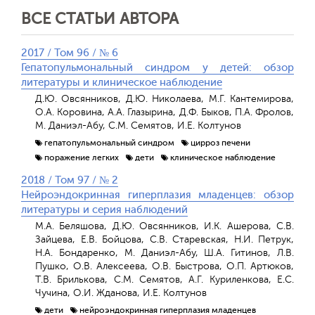
ВСЕ СТАТЬИ АВТОРА
2017 / Том 96 / № 6
Гепатопульмональный синдром у детей: обзор
литературы и клиническое наблюдение
Д.Ю. Овсянников, Д.Ю. Николаева, М.Г. Кантемирова,
О.А. Коровина, А.А. Глазырина, Д.Ф. Быков, П.А. Фролов,
М. Даниэл-Абу, С.М. Семятов, И.Е. Колтунов
гепатопульмональный синдром
цирроз печени
поражение легких
дети
клиническое наблюдение
2018 / Том 97 / № 2
Нейроэндокринная гиперплазия младенцев: обзор
литературы и серия наблюдений
М.А. Беляшова, Д.Ю. Овсянников, И.К. Ашерова, С.В.
Зайцева, Е.В. Бойцова, С.В. Старевская, Н.И. Петрук,
Н.А. Бондаренко, М. Даниэл-Абу, Ш.А. Гитинов, Л.В.
Пушко, О.В. Алексеева, О.В. Быстрова, О.П. Артюков,
Т.В. Брилькова, С.М. Семятов, А.Г. Куриленкова, Е.С.
Чучина, О.И. Жданова, И.Е. Колтунов
дети
нейроэндокринная гиперплазия младенцев