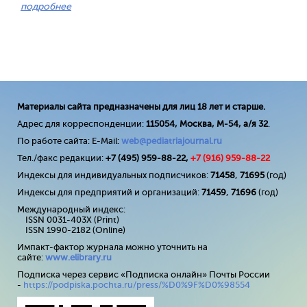
подробнее
Материалы сайта предназначены для лиц 18 лет и старше.
Адрес для корреспонденции:
115054, Москва, М-54, а/я 32
.
По работе сайта: E-Mail:
web@pediatriajournal.ru
Тел./факс редакции:
+7 (495) 959-88-22,
+7 (
916
) 959-88-22
Индексы для индивидуальных подписчиков:
71458
,
71695
(год)
Индексы для предприятий и организаций:
71459
,
71696
(год)
Международный индекс:
ISSN 0031-403X (Print)
ISSN 1990-2182 (Online)
Импакт-фактор журнала можно уточнить на
сайте:
www
.
elibrary
.
ru
Подписка через сервис «Подписка онлайн» Почты России
-
https://podpiska.pochta.ru/press/%D0%9F%D0%98554