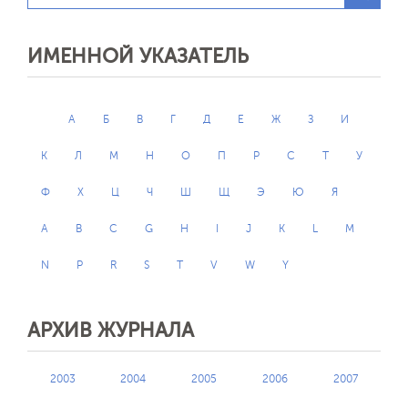
ИМЕННОЙ УКАЗАТЕЛЬ
А
Б
В
Г
Д
Е
Ж
З
И
К
Л
М
Н
О
П
Р
С
Т
У
Ф
Х
Ц
Ч
Ш
Щ
Э
Ю
Я
A
B
C
G
H
I
J
K
L
M
N
P
R
S
T
V
W
Y
АРХИВ ЖУРНАЛА
2003
2004
2005
2006
2007