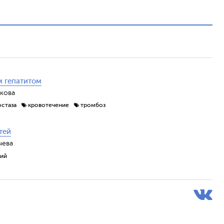
м гепатитом
якова
остаза
кровотечение
тромбоз
тей
чева
ий