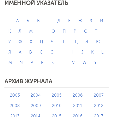
ИМЕННОЙ УКАЗАТЕЛЬ
А
Б
В
Г
Д
Е
Ж
З
И
К
Л
М
Н
О
П
Р
С
Т
У
Ф
Х
Ц
Ч
Ш
Щ
Э
Ю
Я
A
B
C
G
H
I
J
K
L
M
N
P
R
S
T
V
W
Y
АРХИВ ЖУРНАЛА
2003
2004
2005
2006
2007
2008
2009
2010
2011
2012
2013
2014
2015
2016
2017