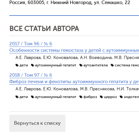
Россия, 603005, г. Нижний Новгород, ул. Семашко, 22
ВСЕ СТАТЬИ АВТОРА
2017 / Том 96 / № 6
Особенности системы гемостаза у детей с аутоиммунны
А.Е. Лаврова, Е.Ю. Коновалова, А.Н. Воеводина, М.В. Пресн
дети
аутоиммунный гепатит
аутоантитела
система гем
2018 / Том 97 / № 6
Фиброз печени и фенотипы аутоиммунного гепатита у де
А.Е. Лаврова, Е.Ю. Коновалова, М.В. Преснякова, Н.И. Толка
дети
аутоиммунный гепатит
фиброз
цирроз
эндотел
Вернуться к списку