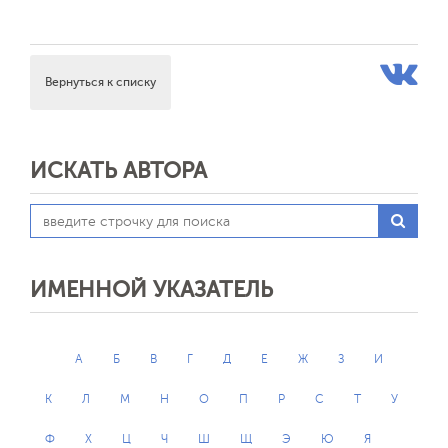
Вернуться к списку
ИСКАТЬ АВТОРА
ИМЕННОЙ УКАЗАТЕЛЬ
А
Б
В
Г
Д
Е
Ж
З
И
К
Л
М
Н
О
П
Р
С
Т
У
Ф
Х
Ц
Ч
Ш
Щ
Э
Ю
Я