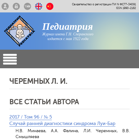
Свидетельство о регистрации ПИ N ФС77-34091
ISSN 1990-2182
Педиатрия
Журнал имени Г.Н. Сперанского
издается с мая 1922 года
ЧЕРЕМНЫХ Л. И.
ВСЕ СТАТЬИ АВТОРА
2017 / Том 96 / № 5
Случай ранней диагностики синдрома Луи-Бар
Н.В. Минаева, А.А. Фалина, Л.И. Черемных, В.В.
Смышляева