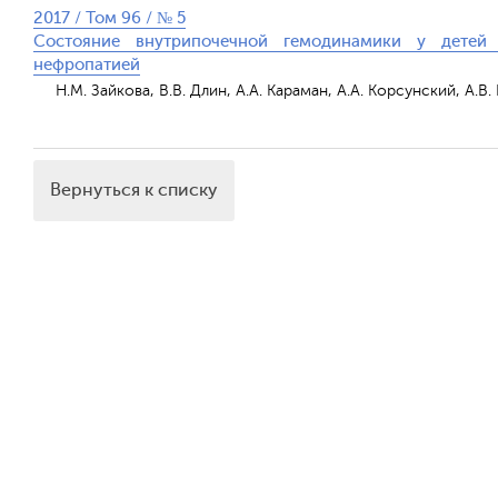
2017 / Том 96 / № 5
Состояние внутрипочечной гемодинамики у детей
нефропатией
Н.М. Зайкова, В.В. Длин, А.А. Караман, А.А. Корсунский, А.В
Вернуться к списку