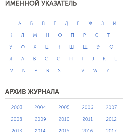
ИМЕННОЙ УКАЗАТЕЛЬ
А
Б
В
Г
Д
Е
Ж
З
И
К
Л
М
Н
О
П
Р
С
Т
У
Ф
Х
Ц
Ч
Ш
Щ
Э
Ю
Я
A
B
C
G
H
I
J
K
L
M
N
P
R
S
T
V
W
Y
АРХИВ ЖУРНАЛА
2003
2004
2005
2006
2007
2008
2009
2010
2011
2012
2013
2014
2015
2016
2017