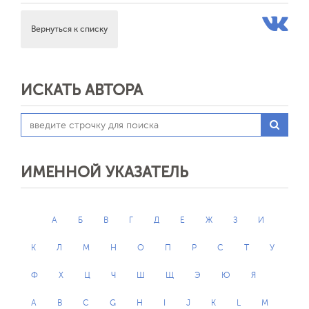
Вернуться к списку
ИСКАТЬ АВТОРА
ИМЕННОЙ УКАЗАТЕЛЬ
А
Б
В
Г
Д
Е
Ж
З
И
К
Л
М
Н
О
П
Р
С
Т
У
Ф
Х
Ц
Ч
Ш
Щ
Э
Ю
Я
A
B
C
G
H
I
J
K
L
M