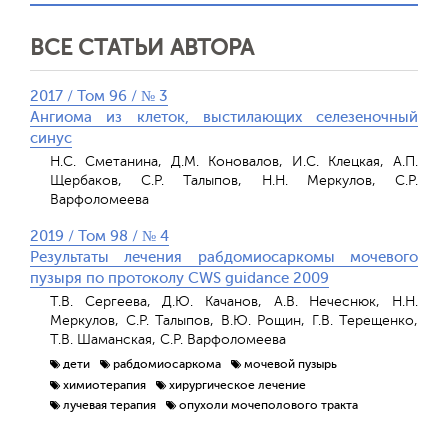
ВСЕ СТАТЬИ АВТОРА
2017 / Том 96 / № 3
Ангиома из клеток, выстилающих селезеночный
синус
Н.С. Сметанина, Д.М. Коновалов, И.С. Клецкая, А.П.
Щербаков, С.Р. Талыпов, Н.Н. Меркулов, С.Р.
Варфоломеева
2019 / Том 98 / № 4
Результаты лечения рабдомиосаркомы мочевого
пузыря по протоколу CWS guidance 2009
Т.В. Сергеева, Д.Ю. Качанов, А.В. Нечеснюк, Н.Н.
Меркулов, С.Р. Талыпов, В.Ю. Рощин, Г.В. Терещенко,
Т.В. Шаманская, С.Р. Варфоломеева
дети
рабдомиосаркома
мочевой пузырь
химиотерапия
хирургическое лечение
лучевая терапия
опухоли мочеполового тракта