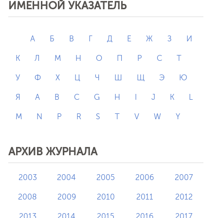
ИМЕННОЙ УКАЗАТЕЛЬ
А
Б
В
Г
Д
Е
Ж
З
И
К
Л
М
Н
О
П
Р
С
Т
У
Ф
Х
Ц
Ч
Ш
Щ
Э
Ю
Я
A
B
C
G
H
I
J
K
L
M
N
P
R
S
T
V
W
Y
АРХИВ ЖУРНАЛА
2003
2004
2005
2006
2007
2008
2009
2010
2011
2012
2013
2014
2015
2016
2017