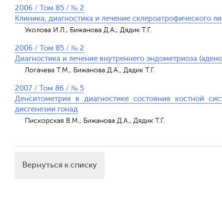
2006 / Том 85 / № 2
Клиника, диагностика и лечение склероатрофического ли
Уколова И.Л., Бижанова Д.А., Дядик Т.Г.
2006 / Том 85 / № 2
Диагностика и лечение внутреннего эндометриоза (аден
Логачева Т.М., Бижанова Д.А., Дядик Т.Г.
2007 / Том 86 / № 5
Денситометрия в диагностике состояния костной си
дисгенезии гонад
Пискорская В.М., Бижанова Д.А., Дядик Т.Г.
Вернуться к списку