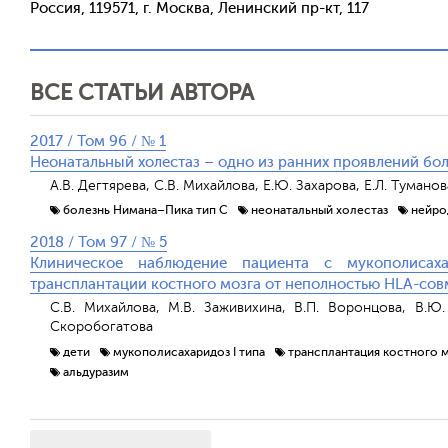
Россия, 119571, г. Москва, Ленинский пр-кт, 117
ВСЕ СТАТЬИ АВТОРА
2017 / Том 96 / № 1
Неонатальный холестаз – одно из ранних проявлений бо
А.В. Дегтярева, С.В. Михайлова, Е.Ю. Захарова, Е.Л. Тумано
болезнь Нимана–Пика тип С
неонатальный холестаз
нейро
2018 / Том 97 / № 5
Клиническое наблюдение пациента с мукополисах
трансплантации костного мозга от неполностью HLA-со
С.В. Михайлова, М.В. Заживихина, В.П. Воронцова, В.Ю. 
Скоробогатова
дети
мукополисахаридоз I типа
трансплантация костного 
альдуразим