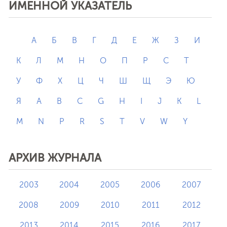
ИМЕННОЙ УКАЗАТЕЛЬ
А
Б
В
Г
Д
Е
Ж
З
И
К
Л
М
Н
О
П
Р
С
Т
У
Ф
Х
Ц
Ч
Ш
Щ
Э
Ю
Я
A
B
C
G
H
I
J
K
L
M
N
P
R
S
T
V
W
Y
АРХИВ ЖУРНАЛА
2003
2004
2005
2006
2007
2008
2009
2010
2011
2012
2013
2014
2015
2016
2017