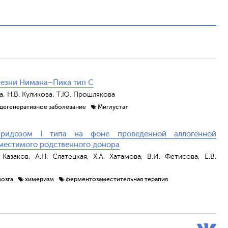
лезни Нимана–Пика тип С
ва, Н.В. Куликова, Т.Ю. Прошлякова
дегенеративное заболевание
Миглустат
аридозом I типа на фоне проведенной аллогенной
вместимого родственного донора
Казаков, А.Н. Слатецкая, Х.А. Хатамова, В.И. Фетисова, Е.В.
мозга
химеризм
ферментозаместительная терапия