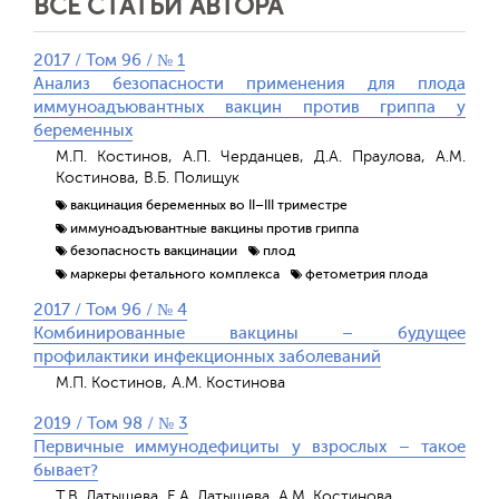
ВСЕ СТАТЬИ АВТОРА
2017 / Том 96 / № 1
Анализ безопасности применения для плода
иммуноадъювантных вакцин против гриппа у
беременных
М.П. Костинов, А.П. Черданцев, Д.А. Праулова, А.М.
Костинова, В.Б. Полищук
вакцинация беременных во II–III триместре
иммуноадъювантные вакцины против гриппа
безопасность вакцинации
плод
маркеры фетального комплекса
фетометрия плода
2017 / Том 96 / № 4
Комбинированные вакцины – будущее
профилактики инфекционных заболеваний
М.П. Костинов, А.М. Костинова
2019 / Том 98 / № 3
Первичные иммунодефициты у взрослых – такое
бывает?
Т.В. Латышева, Е.А. Латышева, А.М. Костинова