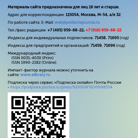
Материалы сайта предназначены для лиц 18 лет и старше.
Адрес для корреспонденции:
115054, Москва, М-54, а/я 32
.
По работе сайта: E-Mail:
web@pediatriajournal.ru
Тел./факс редакции:
+7 (495) 959-88-22,
+7 (
916
) 959-88-22
Индексы для индивидуальных подписчиков:
71458
,
71695
(год)
Индексы для предприятий и организаций:
71459
,
71696
(год)
Международный индекс:
ISSN 0031-403X (Print)
ISSN 1990-2182 (Online)
Импакт-фактор журнала можно уточнить на
сайте:
www
.
elibrary
.
ru
Подписка через сервис «Подписка онлайн» Почты России
-
https://podpiska.pochta.ru/press/%D0%9F%D0%98554