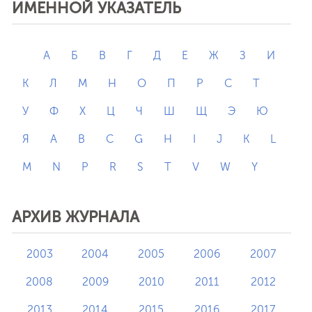
ИМЕННОЙ УКАЗАТЕЛЬ
А
Б
В
Г
Д
Е
Ж
З
И
К
Л
М
Н
О
П
Р
С
Т
У
Ф
Х
Ц
Ч
Ш
Щ
Э
Ю
Я
A
B
C
G
H
I
J
K
L
M
N
P
R
S
T
V
W
Y
АРХИВ ЖУРНАЛА
2003
2004
2005
2006
2007
2008
2009
2010
2011
2012
2013
2014
2015
2016
2017