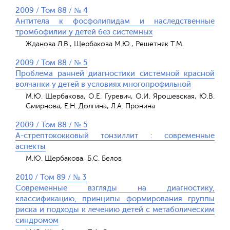
2009 / Том 88 / № 4
Антитела к фосфолипидам и наследственные
тромбофилии у детей без системных
Жданова Л.В., Щербакова М.Ю., Решетняк Т.М.
2009 / Том 88 / № 5
Проблема ранней диагностики системной красной
волчанки у детей в условиях многопрофильной
М.Ю. Щербакова, О.Е. Гуревич, О.И. Ярошевская, Ю.В.
Смирнова, Е.Н. Долгина, Л.А. Пронина
2009 / Том 88 / № 5
А-стрептококковый тонзиллит : современные
аспекты
М.Ю. Щербакова, Б.С. Белов
2010 / Том 89 / № 3
Современные взгляды на диагностику,
классификацию, принципы формирования группы
риска и подходы к лечению детей с метаболическим
синдромом