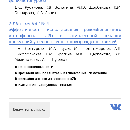
фенилкетонурией
Д.С. Русакова, К.В. Зеленина, М.Ю. Щербакова, К.М.
Гаппарова, И.А. Лапик
2019 / Том 98 / № 4
Эффективность использования рекомбинантного
интерферона -a2b в комплексной терапии
пневмоний у недоношенных новорожденных детей
Е.А. Дегтярева, М.А. Куфа, М.Г. Кантемирова, А.В.
Никопольская, Е.М. Брагина, М.Ю. Щербакова, В.В.
Малиновская, А.Н. Шувалов
недоношенные дети
врожденная и постнатальная пневмония
лечение
рекомбинантный интерферон-α2b
иммуномодулирующая терапия
Вернуться к списку