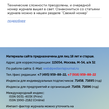
Технические сложности преодолены, и очередной
номер журнала вышел в свет. Ознакомиться со статьями
журнала можно в нашем разделе "Свежий номер"
подробнее
Материалы сайта предназначены для лиц 18 лет и старше.
Адрес для корреспонденции:
115054, Москва, М-54, а/я 32
.
По работе сайта: E-Mail:
web@pediatriajournal.ru
Тел./факс редакции:
+7 (495) 959-88-22,
+7 (
916
) 959-88-22
Индексы для индивидуальных подписчиков:
71458
,
71695
(год)
Индексы для предприятий и организаций:
71459
,
71696
(год)
Международный индекс:
ISSN 0031-403X (Print)
ISSN 1990-2182 (Online)
Импакт-фактор журнала можно уточнить на