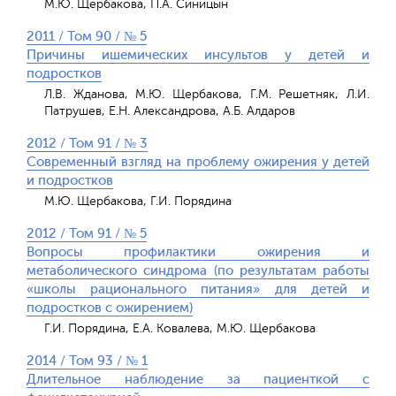
М.Ю. Щербакова, П.А. Синицын
2011 / Том 90 / № 5
Причины ишемических инсультов у детей и
подростков
Л.В. Жданова, М.Ю. Щербакова, Г.М. Решетняк, Л.И.
Патрушев, Е.Н. Александрова, А.Б. Алдаров
2012 / Том 91 / № 3
Современный взгляд на проблему ожирения у детей
и подростков
М.Ю. Щербакова, Г.И. Порядина
2012 / Том 91 / № 5
Вопросы профилактики ожирения и
метаболического синдрома (по результатам работы
«школы рационального питания» для детей и
подростков с ожирением)
Г.И. Порядина, Е.А. Ковалева, М.Ю. Щербакова
2014 / Том 93 / № 1
Длительное наблюдение за пациенткой с