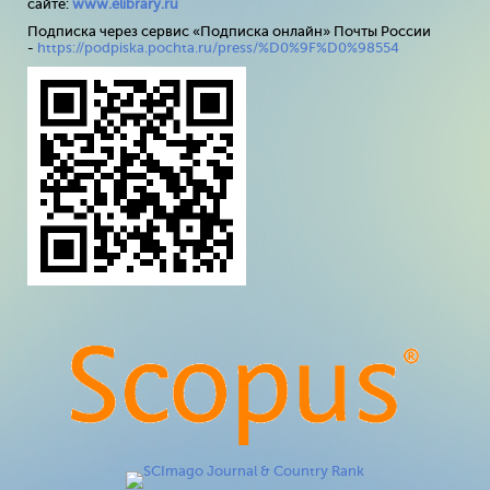
сайте:
www
.
elibrary
.
ru
Подписка через сервис «Подписка онлайн» Почты России
-
https://podpiska.pochta.ru/press/%D0%9F%D0%98554