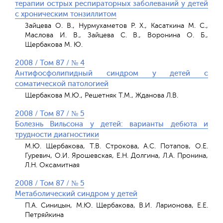
терапии острых респираторных заболеваний у детей
с хроническим тонзиллитом
Зайцева О. В., Нурмухаметов Р. Х., Касаткина М. С.,
Маслова И. В., Зайцева С. В., Воронина О. Б.,
Щербакова М. Ю.
2008 / Том 87 / № 4
Антифосфолипидный синдром у детей с
соматической патологией
Щербакова М.Ю., Решетняк Т.М., Жданова Л.В.
2008 / Том 87 / № 5
Болезнь Вильсона у детей: варианты дебюта и
трудности диагностики
М.Ю. Щербакова, Т.В. Строкова, А.С. Потапов, О.Е.
Гуревич, О.И. Ярошевская, Е.Н. Долгина, Л.А. Пронина,
Л.Н. Оксамитная
2008 / Том 87 / № 5
Метаболический синдром у детей
П.А. Синицын, М.Ю. Щербакова, В.И. Ларионова, Е.Е.
Петряйкина