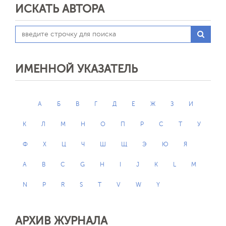
ИСКАТЬ АВТОРА
ИМЕННОЙ УКАЗАТЕЛЬ
А
Б
В
Г
Д
Е
Ж
З
И
К
Л
М
Н
О
П
Р
С
Т
У
Ф
Х
Ц
Ч
Ш
Щ
Э
Ю
Я
A
B
C
G
H
I
J
K
L
M
N
P
R
S
T
V
W
Y
АРХИВ ЖУРНАЛА