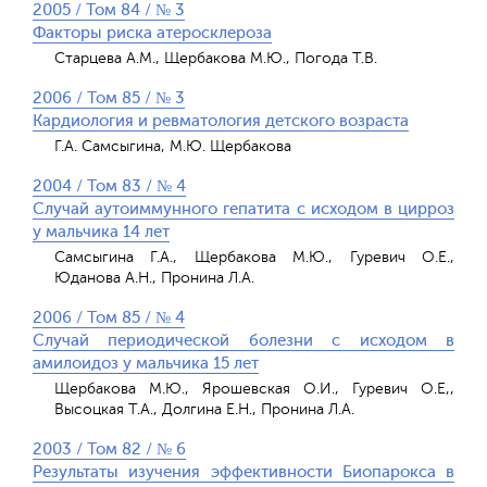
2005 / Том 84 / № 3
Факторы риска атеросклероза
Старцева A.M., Щербакова М.Ю., Погода Т.В.
2006 / Том 85 / № 3
Кардиология и ревматология детского возраста
Г.А. Самсыгина, М.Ю. Щербакова
2004 / Том 83 / № 4
Случай аутоиммунного гепатита с исходом в цирроз
у мальчика 14 лет
Самсыгина Г.А., Щербакова М.Ю., Гуревич О.Е.,
Юданова А.Н., Пронина Л.A.
2006 / Том 85 / № 4
Случай периодической болезни с исходом в
амилоидоз у мальчика 15 лет
Щербакова М.Ю., Ярошевская О.И., Гуревич О.Е,,
Высоцкая Т.А., Долгина Е.Н., Пронина Л.А.
2003 / Том 82 / № 6
Результаты изучения эффективности Биопарокса в