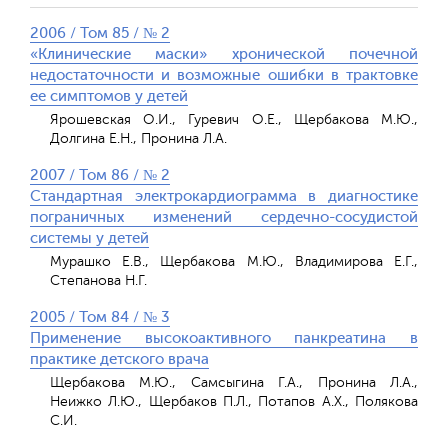
2006 / Том 85 / № 2
«Клинические маски» хронической почечной
недостаточности и возможные ошибки в трактовке
ее симптомов у детей
Ярошевская О.И., Гуревич О.Е., Щербакова М.Ю.,
Долгина Е.Н., Пронина Л.А.
2007 / Том 86 / № 2
Стандартная электрокардиограмма в диагностике
пограничных изменений сердечно-сосудистой
системы у детей
Мурашко Е.В., Щербакова М.Ю., Владимирова Е.Г.,
Степанова Н.Г.
2005 / Том 84 / № 3
Применение высокоактивного панкреатина в
практике детского врача
Щербакова М.Ю., Самсыгина Г.А., Пронина Л.А.,
Неижко Л.Ю., Щербаков П.Л., Потапов А.Х., Полякова
С.И.