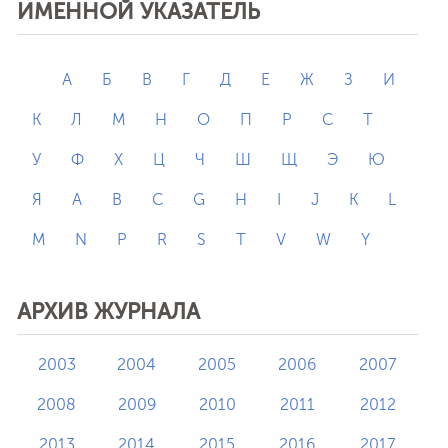
ИМЕННОЙ УКАЗАТЕЛЬ
А
Б
В
Г
Д
Е
Ж
З
И
К
Л
М
Н
О
П
Р
С
Т
У
Ф
Х
Ц
Ч
Ш
Щ
Э
Ю
Я
A
B
C
G
H
I
J
K
L
M
N
P
R
S
T
V
W
Y
АРХИВ ЖУРНАЛА
2003
2004
2005
2006
2007
2008
2009
2010
2011
2012
2013
2014
2015
2016
2017