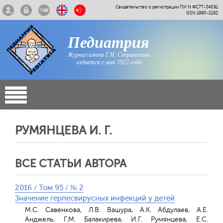
Свидетельство о регистрации ПИ N ФС77-34091
ISSN 1990-2182
Педиатрия
Журнал имени Г.Н. Сперанского
издается с мая 1922 года
РУМЯНЦЕВА И. Г.
ВСЕ СТАТЬИ АВТОРА
2016 / Том 95 / № 2
Значение герпесвирусных инфекций у детей
М.С. Савенкова, Л.В. Вашура, А.К. Абдулаев, А.Е.
Анджель, Г.М. Балакирева, И.Г. Румянцева, Е.С.