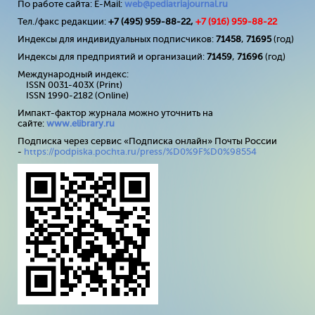
По работе сайта: E-Mail:
web@pediatriajournal.ru
Тел./факс редакции:
+7 (495) 959-88-22,
+7 (
916
) 959-88-22
Индексы для индивидуальных подписчиков:
71458
,
71695
(год)
Индексы для предприятий и организаций:
71459
,
71696
(год)
Международный индекс:
ISSN 0031-403X (Print)
ISSN 1990-2182 (Online)
Импакт-фактор журнала можно уточнить на
сайте:
www
.
elibrary
.
ru
Подписка через сервис «Подписка онлайн» Почты России
-
https://podpiska.pochta.ru/press/%D0%9F%D0%98554