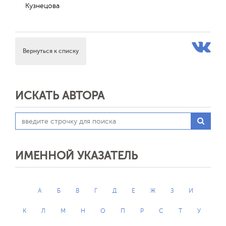
Кузнецова
Вернуться к списку
ИСКАТЬ АВТОРА
ИМЕННОЙ УКАЗАТЕЛЬ
А
Б
В
Г
Д
Е
Ж
З
И
К
Л
М
Н
О
П
Р
С
Т
У