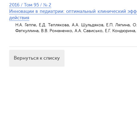
2016 / Том 95 / № 2
Инновации в педиатрии: оптимальный клинический эфф
действия
Н.А. Геппе, Е.Д. Теплякова, А.А. Шульдяков, Е.П. Ляпина, О
Фаткуллина, В.В. Романенко, А.А. Сависько, Е.Г. Кондюрина,
Вернуться к списку