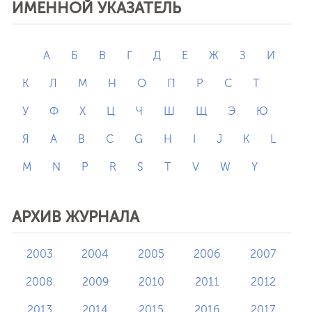
ИМЕННОЙ УКАЗАТЕЛЬ
А
Б
В
Г
Д
Е
Ж
З
И
К
Л
М
Н
О
П
Р
С
Т
У
Ф
Х
Ц
Ч
Ш
Щ
Э
Ю
Я
A
B
C
G
H
I
J
K
L
M
N
P
R
S
T
V
W
Y
АРХИВ ЖУРНАЛА
2003
2004
2005
2006
2007
2008
2009
2010
2011
2012
2013
2014
2015
2016
2017