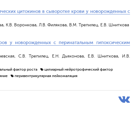
ческих цитокинов в сыворотке крови у новорожденных с
ова, К.В. Воронкова, Л.В. Филякова, В.М. Трепилец, Е.В. Шниткова
оров у новорожденных с перинатальным гипоксическим
чевская, С.В. Трепилец, Е.Н. Дьяконова, Е.В. Шниткова, И.В.
альный фактор роста
цилиарный нейротрофический фактор
яние
перивентрикулярная лейкомаляция