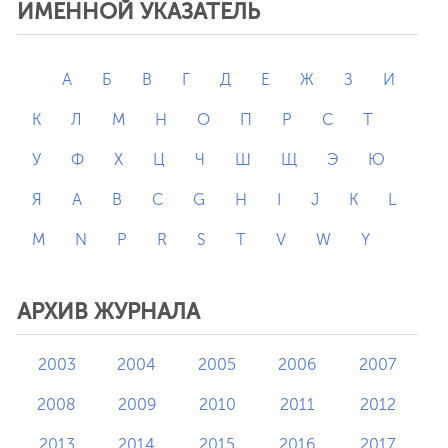
ИМЕННОЙ УКАЗАТЕЛЬ
А
Б
В
Г
Д
Е
Ж
З
И
К
Л
М
Н
О
П
Р
С
Т
У
Ф
Х
Ц
Ч
Ш
Щ
Э
Ю
Я
A
B
C
G
H
I
J
K
L
M
N
P
R
S
T
V
W
Y
АРХИВ ЖУРНАЛА
2003
2004
2005
2006
2007
2008
2009
2010
2011
2012
2013
2014
2015
2016
2017